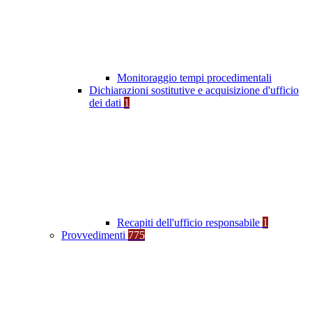
Monitoraggio tempi procedimentali
Dichiarazioni sostitutive e acquisizione d'ufficio
dei dati
1
Recapiti dell'ufficio responsabile
1
Provvedimenti
775