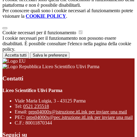
piattaforma e non è possibile disabilitarli.
Per conoscere quali sono i cookie necessari al funzionamento potete
visionare la
COOKIE POLICY
.
Cookie necessari per il funzionamento
I cookie necessari per il funzionamento non possono essere
disabilitati. È possibile consultare l'elenco nella pagina della cookie
policy.
Accetta tutti
Salva le preferenze
Liceo Scientifico Ulivi Parma
Contatti
Liceo Scientifico Ulivi Parma
Viale Maria Luigia, 3 - 43125 Parma
Tel:
0521 235518
Email:
prps04000x@istruzione.it
Link per inviare una mail
PEC:
prps04000x@pec.istruzione.it
Link per inviare una mail
C.F.: 80011870344
Seguici su