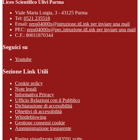
Liceo Scientifico Ulivi Parma
Viale Maria Luigia, 3 - 43125 Parma
Tel:
0521 235518
Email:
prps04000x@istruzione.it
Link per inviare una mail
PEC:
prps04000x@pec.istruzione.it
Link per inviare una mail
C.F.: 80011870344
Seguici su
Youtube
Sezione Link Utili
Cookie policy
Note legali
Informativa Privacy
Ufficio Relazioni con il Pubblico
Dichiarazione di accessibilità
Obiettivi di accessibilità
Whistleblowing
Gestione consensi cookie
Amministrazione trasparente
Pagina visualizzata
1683591
volte