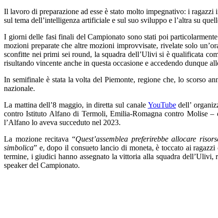
Il lavoro di preparazione ad esse è stato molto impegnativo: i ragazzi
sul tema dell’intelligenza artificiale e sul suo sviluppo e l’altra su que
I giorni delle fasi finali del Campionato sono stati poi particolarmente
mozioni preparate che altre mozioni improvvisate, rivelate solo un’ora
sconfitte nei primi sei round, la squadra dell’Ulivi si è qualificata co
risultando vincente anche in questa occasione e accedendo dunque all
In semifinale è stata la volta del Piemonte, regione che, lo scorso ann
nazionale.
La mattina dell’8 maggio, in diretta sul canale
YouTube
dell’ organiz
contro Istituto Alfano di Termoli, Emilia-Romagna contro Molise – d
l’Alfano lo aveva succeduto nel 2023.
La mozione recitava “
Quest’assemblea preferirebbe allocare risors
simbolica
” e, dopo il consueto lancio di moneta, è toccato ai ragazzi
termine, i giudici hanno assegnato la vittoria alla squadra dell’Ulivi
speaker del Campionato.