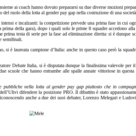
 insieme ai coach hanno dovuto prepararsi su due diverse mozioni prepara
llo del ruolo della lotta al gender pay gap nella costruzione di una società
 intensi e incalzanti: la competizione prevede una prima fase in cui ogni
 prima della gara), dopo i quali solo le prime 8 squadre accedono alla f
me prima testa di serie per la fase ad eliminazione diretta: si è dunque sc
e semifinali.
o, si è laureata campione d’Italia: anche in questo caso però la squadra 
zatore Debate Italia, si è disputata dunque la finalissima valevole per i
ue scuole che hanno entrambe alle spalle annate vittoriose in questa 
e pubbliche nella lotta al gender pay gap piuttosto che in campagne 
 dell’Ulivi difendere la posizione PRO. Il dibattito è stato appassionan
, riconoscendo anche a due dei suoi debater, Lorenzo Melegari e Ludovica 