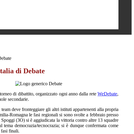
Debate
talia di Debate
n torneo di dibattito, organizzato ogni anno dalla rete
WeDebate
,
cuole secondarie.
eam deve fronteggiare gli altri istituti appartenenti alla propria
ilia-Romagna le fasi regionali si sono svolte a febbraio presso
poggi (3O) si è aggiudicata la vittoria contro altre 13 squadre
sul tema democrazia/tecnocrazia; si è dunque confermata come
asi finali.