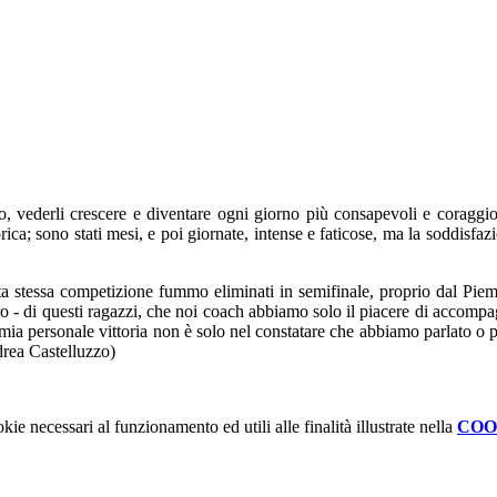
 vederli crescere e diventare ogni giorno più consapevoli e coraggios
rica; sono stati mesi, e poi giornate, intense e faticose, ma la soddisf
a stessa competizione fummo eliminati in semifinale, proprio dal Pie
ero - di questi ragazzi, che noi coach abbiamo solo il piacere di accomp
 mia personale vittoria non è solo nel constatare che abbiamo parlato o p
ndrea Castelluzzo)
kie necessari al funzionamento ed utili alle finalità illustrate nella
COO