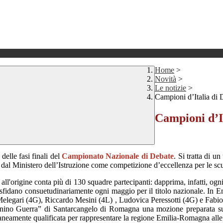
Home
>
Novità
>
Le notizie
>
Campioni d’Italia di 
Campioni d’I
elle fasi finali del
Campionato Nazionale di Debate
. Si tratta di u
uto dal Ministero dell’Istruzione come competizione d’eccellenza per le s
ll'origine conta più di 130 squadre partecipanti: dapprima, infatti, ogni t
 sfidano consuetudinariamente ogni maggio per il titolo nazionale. In Em
Melegari (4G), Riccardo Mesini (4L) , Ludovica Peressotti (4G) e Fabio S
o “Tonino Guerra” di Santarcangelo di Romagna una mozione preparata 
neamente qualificata per rappresentare la regione Emilia-Romagna alle f