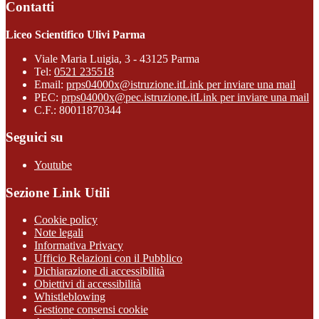
Contatti
Liceo Scientifico Ulivi Parma
Viale Maria Luigia, 3 - 43125 Parma
Tel:
0521 235518
Email:
prps04000x@istruzione.it
Link per inviare una mail
PEC:
prps04000x@pec.istruzione.it
Link per inviare una mail
C.F.: 80011870344
Seguici su
Youtube
Sezione Link Utili
Cookie policy
Note legali
Informativa Privacy
Ufficio Relazioni con il Pubblico
Dichiarazione di accessibilità
Obiettivi di accessibilità
Whistleblowing
Gestione consensi cookie