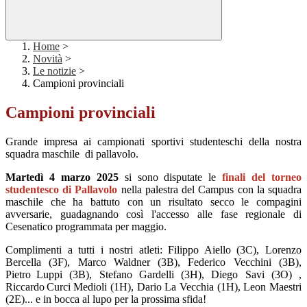
Home
>
Novità
>
Le notizie
>
Campioni provinciali
Campioni provinciali
Grande impresa ai campionati sportivi studenteschi della nostra
squadra maschile di pallavolo.
Martedì 4 marzo 2025
si sono disputate le
finali del torneo
studentesco di Pallavolo
nella palestra del Campus con la squadra
maschile che ha battuto con un risultato secco le compagini
avversarie, guadagnando così l'accesso alle fase regionale di
Cesenatico programmata per maggio.
Complimenti a tutti i nostri atleti: Filippo Aiello (3C), Lorenzo
Bercella (3F), Marco
Waldner (3B), Federico
Vecchini (3B),
Pietro
Luppi (3B), Stefano
Gardelli (3H),
Diego
Savi (3O)
,
Riccardo
Curci Medioli (1H), Dario
La Vecchia (1H), Leon
Maestri
(2E)... e
in bocca al lupo per la prossima sfida!