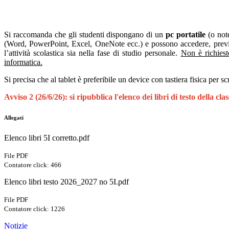
Si raccomanda che gli studenti dispongano di un
pc portatile
(o note
(Word, PowerPoint, Excel, OneNote ecc.) e possono accedere, previa a
l’attività scolastica sia nella fase di studio personale.
Non è richiest
informatica.
Si precisa che al tablet è preferibile un device con tastiera fisica per
Avviso 2 (26/6/26): si ripubblica l'elenco dei libri di testo della cla
Allegati
Elenco libri 5I corretto.pdf
File PDF
Contatore click: 466
Elenco libri testo 2026_2027 no 5I.pdf
File PDF
Contatore click: 1226
Notizie