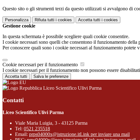
Questo sito o gli strumenti terzi da questo utilizzati si avvalgono di coo
Personalizza
Rifiuta tutti
i cookies
Accetta tutti
i cookies
Gestione cookie
In questa schermata è possibile scegliere quali cookie consentire.
I cookie necessari sono quelli che consentono il funzionamento della pi
Per conoscere quali sono i cookie necessari al funzionamento potete v
Cookie necessari per il funzionamento
I cookie necessari per il funzionamento non possono essere disabilitati.
Accetta tutti
Salva le preferenze
Liceo Scientifico Ulivi Parma
Contatti
Liceo Scientifico Ulivi Parma
Viale Maria Luigia, 3 - 43125 Parma
Tel:
0521 235518
Email:
prps04000x@istruzione.it
Link per inviare una mail
PEC:
prps04000x@pec.istruzione.it
Link per inviare una mail