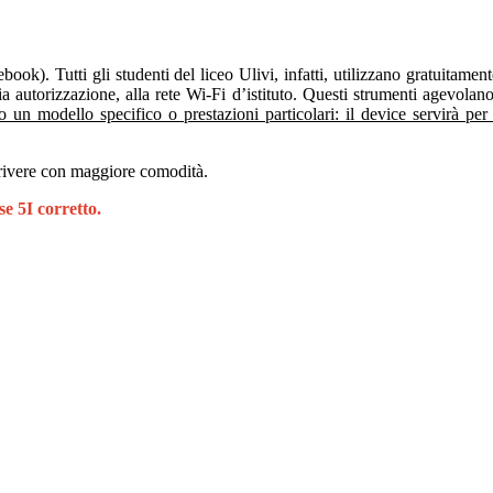
book). Tutti gli studenti del liceo Ulivi, infatti, utilizzano gratuitame
utorizzazione, alla rete Wi-Fi d’istituto. Questi strumenti agevolano l
o un modello specifico o prestazioni particolari: il device servirà per
 scrivere con maggiore comodità.
sse 5I corretto.