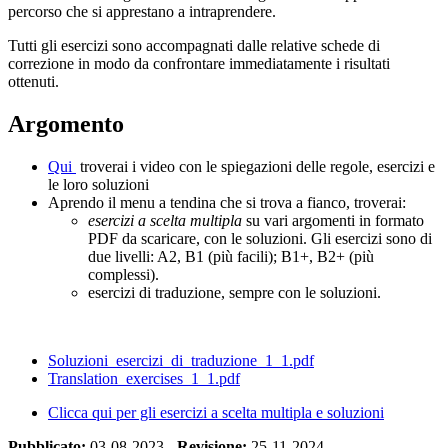
percorso che si apprestano a intraprendere.
Tutti gli esercizi sono accompagnati dalle relative schede di
correzione in modo da confrontare immediatamente i risultati
ottenuti.
Argomento
Qui
troverai i video con le spiegazioni delle regole, esercizi e
le loro soluzioni
Aprendo il menu a tendina che si trova a fianco, troverai:
esercizi a scelta multipla
su vari argomenti in formato
PDF da scaricar
e, con le soluzioni. Gli esercizi sono di
due livelli: A2, B1 (più facili); B1+, B2+ (più
c
omplessi).
esercizi di traduzione, sempre con le soluzioni.
Soluzioni_esercizi_di_traduzione_1_1.pdf
Translation_exercises_1_1.pdf
Clicca qui per gli esercizi a scelta multipla e soluzioni
Pubblicato:
03-08-2023 -
Revisione:
25-11-2024