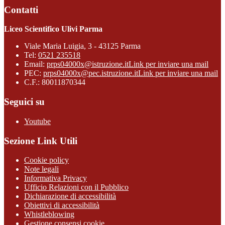
Contatti
Liceo Scientifico Ulivi Parma
Viale Maria Luigia, 3 - 43125 Parma
Tel:
0521 235518
Email:
prps04000x@istruzione.it
Link per inviare una mail
PEC:
prps04000x@pec.istruzione.it
Link per inviare una mail
C.F.: 80011870344
Seguici su
Youtube
Sezione Link Utili
Cookie policy
Note legali
Informativa Privacy
Ufficio Relazioni con il Pubblico
Dichiarazione di accessibilità
Obiettivi di accessibilità
Whistleblowing
Gestione consensi cookie