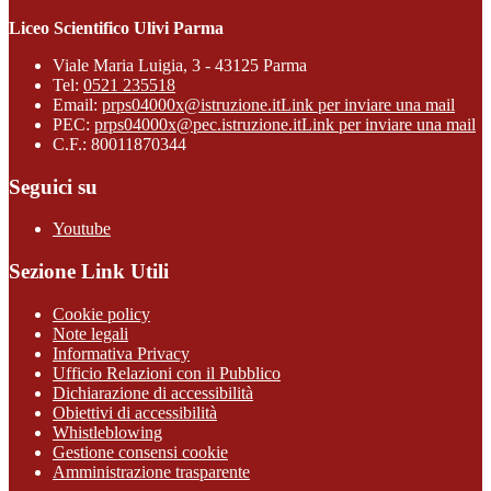
Liceo Scientifico Ulivi Parma
Viale Maria Luigia, 3 - 43125 Parma
Tel:
0521 235518
Email:
prps04000x@istruzione.it
Link per inviare una mail
PEC:
prps04000x@pec.istruzione.it
Link per inviare una mail
C.F.: 80011870344
Seguici su
Youtube
Sezione Link Utili
Cookie policy
Note legali
Informativa Privacy
Ufficio Relazioni con il Pubblico
Dichiarazione di accessibilità
Obiettivi di accessibilità
Whistleblowing
Gestione consensi cookie
Amministrazione trasparente