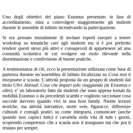
Uno degli obiettivi del piano Erasmus presentato in fase di
accreditamento, mira a coinvolgere maggiormente gli studenti
durante le assemble di istituto incentivando la partecipazione.
Si era pensato inizialmente di invitare esperti europei a tenere
workshop su tematiche care agli studenti ma si è poi preferito
rendere questi stessi più attivi e consapevoli di appartenere ad una
comunità scolastica in cui svolgere un ruolo rilevante nella
diseminazione e condivisione di buone pratiche.
A testimonianza di ciò, ecco la presentazione utilizzata come base di
partenza durante un’assemblea di istituto focalizzata su
Cosa non ti
insegnano a scuola
. L’attività proposta da un gruppo di studenti dal
titolo
Ulivi Abroad: Cose che impari solo viaggiando (in Erasmus e
oltre)
, e’ un laboratorio fatto da studenti che sono appena tornati da
mobilità Erasmus o da precedenti scambi e vogliono raccontare cosa
succede davvero quando vivi in una host family. Niente lezioni
teoriche, ma attività interattive, storie vere, figuracce, differenze
culturali e consigli pratici su come integrarsi, comunicare (anche
quando non capisci tutto) e cavartela nella vita di tutti i giorni,
scoprendo competenze che a scuola non ti insegnano ma che poi ti
restano per sempre.