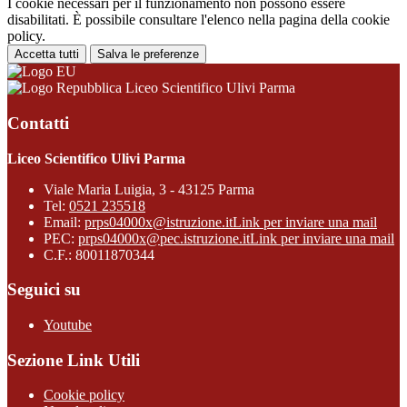
I cookie necessari per il funzionamento non possono essere
disabilitati. È possibile consultare l'elenco nella pagina della cookie
policy.
Accetta tutti
Salva le preferenze
Liceo Scientifico Ulivi Parma
Contatti
Liceo Scientifico Ulivi Parma
Viale Maria Luigia, 3 - 43125 Parma
Tel:
0521 235518
Email:
prps04000x@istruzione.it
Link per inviare una mail
PEC:
prps04000x@pec.istruzione.it
Link per inviare una mail
C.F.: 80011870344
Seguici su
Youtube
Sezione Link Utili
Cookie policy