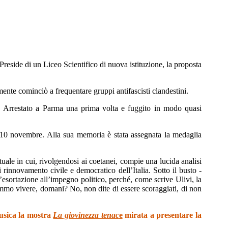
 Preside di un Liceo Scientifico di nuova istituzione, la proposta
nte cominciò a frequentare gruppi antifascisti clandestini.
a. Arrestato a Parma una prima volta e fuggito in modo quasi
l 10 novembre. Alla sua memoria è stata assegnata la medaglia
ituale in cui, rivolgendosi ai coetanei, compie una lucida analisi
innovamento civile e democratico dell’Italia. Sotto il busto -
 l’esortazione all’impegno politico, perché, come scrive Ulivi, la
mmo vivere, domani? No, non dite di essere scoraggiati, di non
Musica la mostra
La giovinezza tenac
e
mirata a presentare la