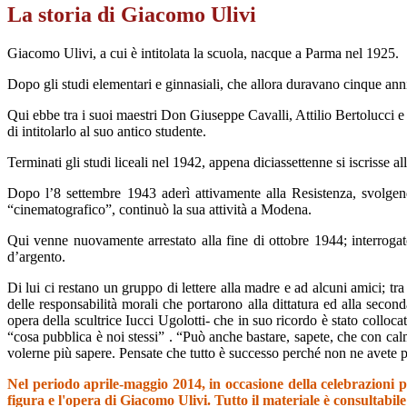
La storia di Giacomo Ulivi
Giacomo Ulivi, a cui è intitolata la scuola, nacque a Parma nel
1925
.
Dopo gli studi elementari e ginnasiali, che allora duravano cinque ann
Qui ebbe tra i suoi maestri Don Giuseppe Cavalli,
Attilio Bertolucci 
di intitolarlo al suo antico studente.
Terminati gli studi liceali nel 1942, appena diciassettenne si iscrisse al
Dopo l’8 settembre 1943 aderì attivamente alla
Resistenza
, svolge
“cinematografico”, continuò la sua attività a Modena.
Qui venne nuovamente arrestato alla fine di ottobre 1944; interroga
d’argento.
Di lui ci restano un gruppo di lettere alla madre e ad alcuni amici; tra
delle responsabilità morali che portarono alla dittatura ed alla sec
opera della scultrice Iucci Ugolotti- che in suo ricordo è stato collocat
“
cosa pubblica è noi stessi
” . “Può anche bastare, sapete, che con ca
volerne più sapere. Pensate che tutto è successo perché non ne avete 
Nel periodo aprile-maggio 2014, in occasione della celebrazioni pe
figura e l'opera di Giacomo Ulivi. Tutto il materiale è consultabile