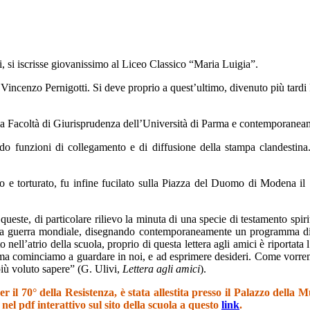
i, si iscrisse giovanissimo al Liceo Classico “Maria Luigia”.
e Vincenzo Pernigotti
. Si deve proprio a quest’ultimo, divenuto più tardi
la Facoltà di
Giurisprudenza
dell’Università di Parma e contemporaneame
ndo funzioni di collegamento e di diffusione della stampa clandestin
to e torturato, fu infine fucilato sulla Piazza del Duomo di Modena i
 queste, di particolare rilievo la minuta di una specie di testamento spir
onda guerra mondiale, disegnando contemporaneamente un programma di r
o nell’atrio della scuola, proprio di questa lettera agli amici è riportata
lma cominciamo a guardare in noi, e ad esprimere desideri. Come vorre
più voluto sapere” (G. Ulivi,
Lettera agli amici
).
r il 70° della Resistenza, è stata allestita presso il Palazzo della 
 nel pdf interattivo sul sito della scuola a questo
link
.