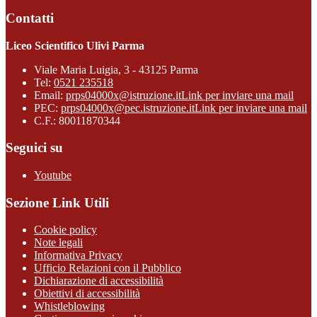
Contatti
Liceo Scientifico Ulivi Parma
Viale Maria Luigia, 3 - 43125 Parma
Tel:
0521 235518
Email:
prps04000x@istruzione.it
Link per inviare una mail
PEC:
prps04000x@pec.istruzione.it
Link per inviare una mail
C.F.: 80011870344
Seguici su
Youtube
Sezione Link Utili
Cookie policy
Note legali
Informativa Privacy
Ufficio Relazioni con il Pubblico
Dichiarazione di accessibilità
Obiettivi di accessibilità
Whistleblowing