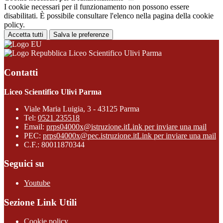
I cookie necessari per il funzionamento non possono essere
disabilitati. È possibile consultare l'elenco nella pagina della cookie
policy.
Accetta tutti
Salva le preferenze
Liceo Scientifico Ulivi Parma
Contatti
Liceo Scientifico Ulivi Parma
Viale Maria Luigia, 3 - 43125 Parma
Tel:
0521 235518
Email:
prps04000x@istruzione.it
Link per inviare una mail
PEC:
prps04000x@pec.istruzione.it
Link per inviare una mail
C.F.: 80011870344
Seguici su
Youtube
Sezione Link Utili
Cookie policy