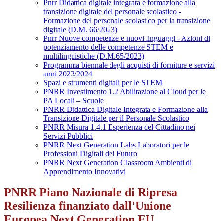
Pnrr Didattica digitale integrata e formazione alla
transizione digitale del personale scolastico -
Formazione del personale scolastico per la transizione
digitale (D.M. 66/2023)
Pnrr Nuove competenze e nuovi linguaggi - Azioni di
potenziamento delle competenze STEM e
multilinguistiche (D.M.65/2023)
Programma biennale degli acquisti di forniture e servizi
anni 2023/2024
Spazi e strumenti digitali per le STEM
PNRR Investimento 1.2 Abilitazione al Cloud per le
PA Locali – Scuole
PNRR Didattica Digitale Integrata e Formazione alla
Transizione Digitale per il Personale Scolastico
PNRR Misura 1.4.1 Esperienza del Cittadino nei
Servizi Pubblici
PNRR Next Generation Labs Laboratori per le
Professioni Digitali del Futuro
PNRR Next Generation Classroom Ambienti di
Apprendimento Innovativi
PNRR Piano Nazionale di Ripresa
Resilienza finanziato dall'Unione
Europea Next Generation EU