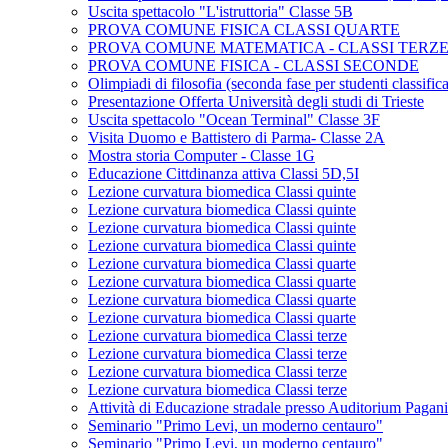
Uscita spettacolo "L'istruttoria" Classe 5B
PROVA COMUNE FISICA CLASSI QUARTE
PROVA COMUNE MATEMATICA - CLASSI TERZ
PROVA COMUNE FISICA - CLASSI SECONDE
Olimpiadi di filosofia (seconda fase per studenti classifica
Presentazione Offerta Università degli studi di Trieste
Uscita spettacolo "Ocean Terminal" Classe 3F
Visita Duomo e Battistero di Parma- Classe 2A
Mostra storia Computer - Classe 1G
Educazione Cittdinanza attiva Classi 5D,5I
Lezione curvatura biomedica Classi quinte
Lezione curvatura biomedica Classi quinte
Lezione curvatura biomedica Classi quinte
Lezione curvatura biomedica Classi quinte
Lezione curvatura biomedica Classi quarte
Lezione curvatura biomedica Classi quarte
Lezione curvatura biomedica Classi quarte
Lezione curvatura biomedica Classi quarte
Lezione curvatura biomedica Classi terze
Lezione curvatura biomedica Classi terze
Lezione curvatura biomedica Classi terze
Lezione curvatura biomedica Classi terze
Attività di Educazione stradale presso Auditorium Pagan
Seminario "Primo Levi, un moderno centauro"
Seminario "Primo Levi, un moderno centauro"