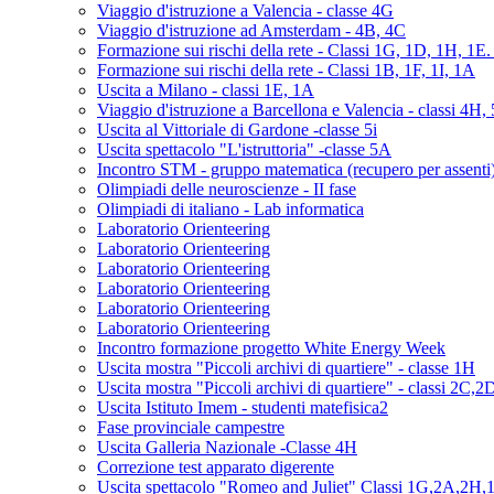
Viaggio d'istruzione a Valencia - classe 4G
Viaggio d'istruzione ad Amsterdam - 4B, 4C
Formazione sui rischi della rete - Classi 1G, 1D, 1H, 1E
Formazione sui rischi della rete - Classi 1B, 1F, 1I, 1A
Uscita a Milano - classi 1E, 1A
Viaggio d'istruzione a Barcellona e Valencia - classi 4H,
Uscita al Vittoriale di Gardone -classe 5i
Uscita spettacolo "L'istruttoria" -classe 5A
Incontro STM - gruppo matematica (recupero per assenti
Olimpiadi delle neuroscienze - II fase
Olimpiadi di italiano - Lab informatica
Laboratorio Orienteering
Laboratorio Orienteering
Laboratorio Orienteering
Laboratorio Orienteering
Laboratorio Orienteering
Laboratorio Orienteering
Incontro formazione progetto White Energy Week
Uscita mostra "Piccoli archivi di quartiere" - classe 1H
Uscita mostra "Piccoli archivi di quartiere" - classi 2C,2
Uscita Istituto Imem - studenti matefisica2
Fase provinciale campestre
Uscita Galleria Nazionale -Classe 4H
Correzione test apparato digerente
Uscita spettacolo "Romeo and Juliet" Classi 1G,2A,2H