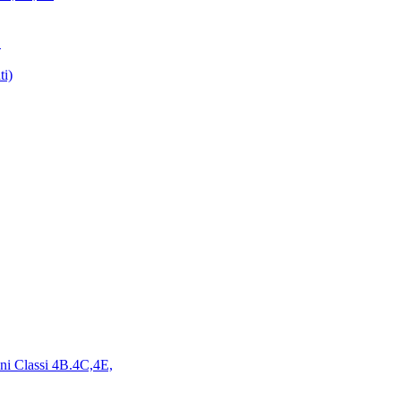
E
ti)
ini Classi 4B.4C,4E,