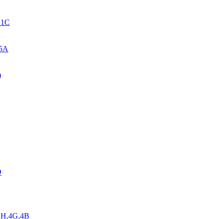
. 1C
 5A
)
D
,1H,4G,4B