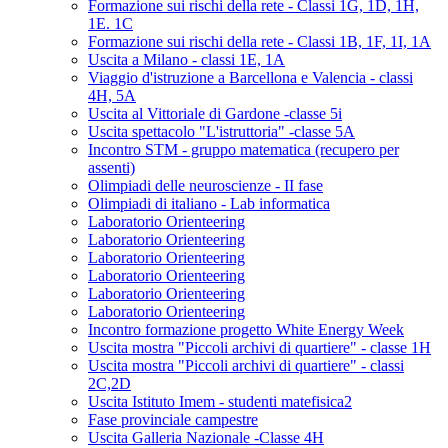
Formazione sui rischi della rete - Classi 1G, 1D, 1H,
1E. 1C
Formazione sui rischi della rete - Classi 1B, 1F, 1I, 1A
Uscita a Milano - classi 1E, 1A
Viaggio d'istruzione a Barcellona e Valencia - classi
4H, 5A
Uscita al Vittoriale di Gardone -classe 5i
Uscita spettacolo "L'istruttoria" -classe 5A
Incontro STM - gruppo matematica (recupero per
assenti)
Olimpiadi delle neuroscienze - II fase
Olimpiadi di italiano - Lab informatica
Laboratorio Orienteering
Laboratorio Orienteering
Laboratorio Orienteering
Laboratorio Orienteering
Laboratorio Orienteering
Laboratorio Orienteering
Incontro formazione progetto White Energy Week
Uscita mostra "Piccoli archivi di quartiere" - classe 1H
Uscita mostra "Piccoli archivi di quartiere" - classi
2C,2D
Uscita Istituto Imem - studenti matefisica2
Fase provinciale campestre
Uscita Galleria Nazionale -Classe 4H