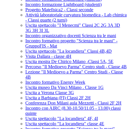
Incontro formazione Lightboard (studenti)
Progetto Matefisica2 - Classi seconde
Attività laboratoriale curvatura biomedica - Lab chimica
- Classi quarte (2 turni)
Uscita spettacolo "I Menecmi" Classi 2C 2G 3A 3D
3G 3H 3I 3L
Incontro organizzativo docenti Scienza tra le mani
Incontro formativo progetto "Scienza tra le mani" -
GruppoFIS - Mat
Uscita spettacolo "La locandiera" Classi 4B,4D
Visita Dallara - classe 4H
Uscita mostra De Chirico Milano -Classi 5A, 5E
Percorso "Il Medioevo Parma" Centro studi - Classe 4B
Lezione "Il Medioevo a Parma" Centro Studi - Classe
4B
Incontro formativo Energy Week
Uscita museo Da Vinci Milano . Classe 1G
Uscita a Verona Classe 3G
Uscita a Barbiana (FI) Classi 2F 2H
Conferenza Don Milani aula Mezzetti - Classi 2F 2H
Incontro con AIRC (8.30-10.50/11.05 - 13.00) classi
quinte
Uscita spettacolo "La locandiera" 4F, 4I
Uscita spettacolo "La locandiera" classe 4E
Incontro formativo progetto "Scienza tra le mani" -