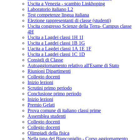
Uscita a Venezia - scambio Linkhoping
Laboratorio italiano L2
Test competenze lingua italiana
Elezione rappresentanti di classe (studenti)
Uscita congresso Scienze della Terra- Campus classe
4H
Uscita a Lagdei classi 1H 1I
Uscita a Lagdei classi 1B 1G
Uacita a Lagdei classi 1A 1E 1F
Uscita a Lagdei classi 1C 1D
Consigli di Classe
Autoaggiornamento relativo all'Esame di Stato
Riunioni Dipartimenti
Collegio docenti
Inizio lezioni
Scrutini primo periodo
Conclusione primo periodo
Inizio lezioni
Premio Gelati
Prova comune di italiano classi prime
Assemblea studenti
Collegio docenti
Collegio docenti
Olimpiadi della fisica
Nella tana del Bianconiglio - Corso aggiornamento