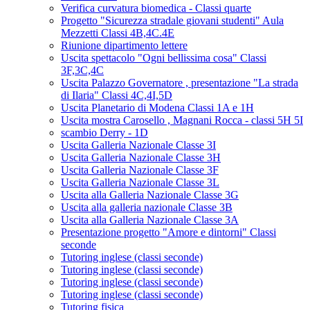
Verifica curvatura biomedica - Classi quarte
Progetto "Sicurezza stradale giovani studenti" Aula
Mezzetti Classi 4B,4C.4E
Riunione dipartimento lettere
Uscita spettacolo "Ogni bellissima cosa" Classi
3F,3C,4C
Uscita Palazzo Governatore , presentazione "La strada
di Ilaria" Classi 4C,4I,5D
Uscita Planetario di Modena Classi 1A e 1H
Uscita mostra Carosello , Magnani Rocca - classi 5H 5I
scambio Derry - 1D
Uscita Galleria Nazionale Classe 3I
Uscita Galleria Nazionale Classe 3H
Uscita Galleria Nazionale Classe 3F
Uscita Galleria Nazionale Classe 3L
Uscita alla Galleria Nazionale Classe 3G
Uscita alla galleria nazionale Classe 3B
Uscita alla Galleria Nazionale Classe 3A
Presentazione progetto "Amore e dintorni" Classi
seconde
Tutoring inglese (classi seconde)
Tutoring inglese (classi seconde)
Tutoring inglese (classi seconde)
Tutoring inglese (classi seconde)
Tutoring fisica