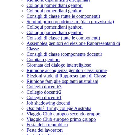
Colloqui pomeridiani genitori
Colloqui pomeridiani genitori
Consigli di classe (tutte le componenti)
Scrutini primo quadrimestre (data provvisoria)
Colloqui pomeridiani genitori
Colloqui pomeridiani genitori
Consigli di classe (tutte le componenti)
Assemblea genitori ed elezione Rappresentanti di
Classe
Consigli di classe (componente docenti)
Comitato genitori
Giornata del dialogo interreligioso
Riunione accoglienza genitori classi prime
Elezioni studenti Rappresentanti di Classe
Riunione famiglie ospitanti australiani
Collegio docenti/3
Collegio docenti/2
Collegio docenti/1
Job shadowing docenti
Ospitalità Trinity college Australia
Viaggio Club europeo secondo gruppo
Viaggio Club europeo primo gruppo
Festa della repubblica
Festa dei lavoratori