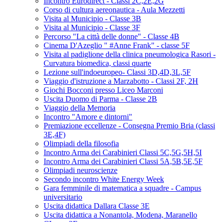
Incontro Eurodirect - Classi 2C,2E,2G
Corso di cultura aereonautica - Aula Mezzetti
Visita al Municipio - Classe 3B
Visita al Municipio - Classe 3F
Percorso "La città delle donne" - Classe 4B
Cinema D'Azeglio " #Anne Frank" - classe 5F
Visita al padiglione della clinica pneumologica Rasori -
Curvatura biomedica, classi quarte
Lezione sull'indoeuropeo- Classi 3D,4D,3L,5F
Viaggio d'istruzione a Marzabotto - Classi 2F, 2H
Giochi Bocconi presso Liceo Marconi
Uscita Duomo di Parma - Classe 2B
Viaggio della Memoria
Incontro "Amore e dintorni"
Premiazione eccellenze - Consegna Premio Bria (classi
3E,4F)
Olimpiadi della filosofia
Incontro Arma dei Carabinieri Classi 5C,5G,5H,5I
Incontro Arma dei Carabinieri Classi 5A,5B,5E,5F
Olimpiadi neuroscienze
Secondo incontro White Energy Week
Gara femminile di matematica a squadre - Campus
universitario
Uscita didattica Dallara Classe 3E
Uscita didattica a Nonantola, Modena, Maranello