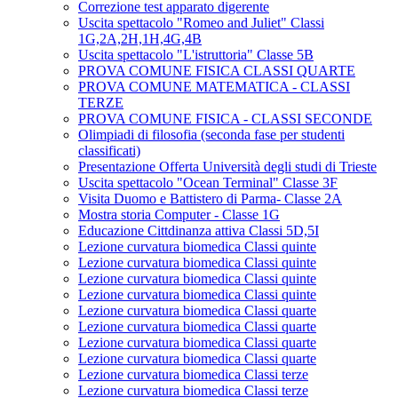
Correzione test apparato digerente
Uscita spettacolo "Romeo and Juliet" Classi
1G,2A,2H,1H,4G,4B
Uscita spettacolo "L'istruttoria" Classe 5B
PROVA COMUNE FISICA CLASSI QUARTE
PROVA COMUNE MATEMATICA - CLASSI
TERZE
PROVA COMUNE FISICA - CLASSI SECONDE
Olimpiadi di filosofia (seconda fase per studenti
classificati)
Presentazione Offerta Università degli studi di Trieste
Uscita spettacolo "Ocean Terminal" Classe 3F
Visita Duomo e Battistero di Parma- Classe 2A
Mostra storia Computer - Classe 1G
Educazione Cittdinanza attiva Classi 5D,5I
Lezione curvatura biomedica Classi quinte
Lezione curvatura biomedica Classi quinte
Lezione curvatura biomedica Classi quinte
Lezione curvatura biomedica Classi quinte
Lezione curvatura biomedica Classi quarte
Lezione curvatura biomedica Classi quarte
Lezione curvatura biomedica Classi quarte
Lezione curvatura biomedica Classi quarte
Lezione curvatura biomedica Classi terze
Lezione curvatura biomedica Classi terze