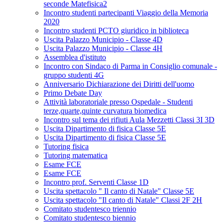
seconde Matefisica2
Incontro studenti partecipanti Viaggio della Memoria
2020
Incontro studenti PCTO giuridico in biblioteca
Uscita Palazzo Municipio - Classe 4D
Uscita Palazzo Municipio - Classe 4H
Assemblea d'istituto
Incontro con Sindaco di Parma in Consiglio comunale -
gruppo studenti 4G
Anniversario Dichiarazione dei Diritti dell'uomo
Primo Debate Day
Attività laboratoriale presso Ospedale - Studenti
terze,quarte,quinte curvatura biomedica
Incontro sul tema dei rifiuti Aula Mezzetti Classi 3I 3D
Uscita Dipartimento di fisica Classe 5E
Uscita Dipartimento di fisica Classe 5E
Tutoring fisica
Tutoring matematica
Esame FCE
Esame FCE
Incontro prof. Serventi Classe 1D
Uscita spettacolo " Il canto di Natale" Classe 5E
Uscita spettacolo "Il canto di Natale" Classi 2F 2H
Comitato studentesco triennio
Comitato studentesco biennio