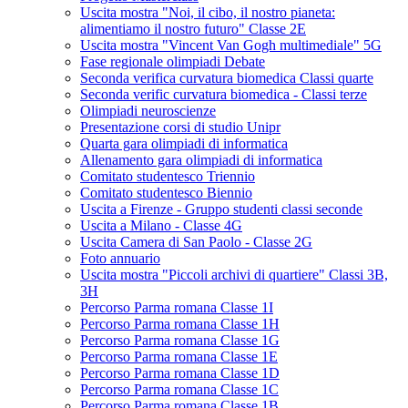
Uscita mostra "Noi, il cibo, il nostro pianeta:
alimentiamo il nostro futuro" Classe 2E
Uscita mostra "Vincent Van Gogh multimediale" 5G
Fase regionale olimpiadi Debate
Seconda verifica curvatura biomedica Classi quarte
Seconda verific curvatura biomedica - Classi terze
Olimpiadi neuroscienze
Presentazione corsi di studio Unipr
Quarta gara olimpiadi di informatica
Allenamento gara olimpiadi di informatica
Comitato studentesco Triennio
Comitato studentesco Biennio
Uscita a Firenze - Gruppo studenti classi seconde
Uscita a Milano - Classe 4G
Uscita Camera di San Paolo - Classe 2G
Foto annuario
Uscita mostra "Piccoli archivi di quartiere" Classi 3B,
3H
Percorso Parma romana Classe 1I
Percorso Parma romana Classe 1H
Percorso Parma romana Classe 1G
Percorso Parma romana Classe 1E
Percorso Parma romana Classe 1D
Percorso Parma romana Classe 1C
Percorso Parma romana Classe 1B