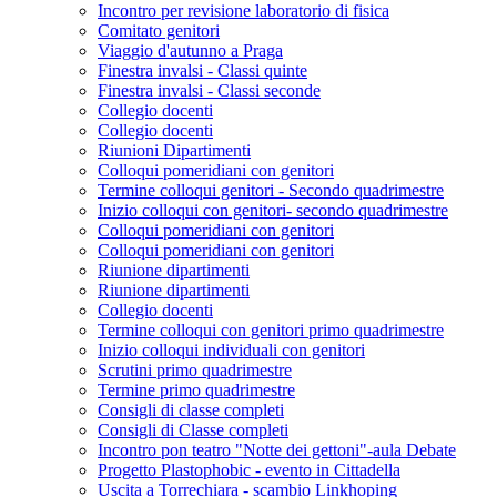
Incontro per revisione laboratorio di fisica
Comitato genitori
Viaggio d'autunno a Praga
Finestra invalsi - Classi quinte
Finestra invalsi - Classi seconde
Collegio docenti
Collegio docenti
Riunioni Dipartimenti
Colloqui pomeridiani con genitori
Termine colloqui genitori - Secondo quadrimestre
Inizio colloqui con genitori- secondo quadrimestre
Colloqui pomeridiani con genitori
Colloqui pomeridiani con genitori
Riunione dipartimenti
Riunione dipartimenti
Collegio docenti
Termine colloqui con genitori primo quadrimestre
Inizio colloqui individuali con genitori
Scrutini primo quadrimestre
Termine primo quadrimestre
Consigli di classe completi
Consigli di Classe completi
Incontro pon teatro "Notte dei gettoni"-aula Debate
Progetto Plastophobic - evento in Cittadella
Uscita a Torrechiara - scambio Linkhoping