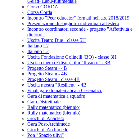
Gelati- Lab.Multimediale
Corso CORDA
Corsa Corda
Incontro "Peer educator" formati nell'a.s. 2018/2019
Presentazione di soggiorni individuali all'estero
Incontro coordinatori seconde - progetto "Affettività e
dintorni"
Uscita Teatro Due - classe 5H
Italiano L2
Italiano L2
Uscita Fondazione Golinelli (BO) - classe 3H
Uscita cinema Edison, film "Il varco" - 3B
Progetto Steam - 4B
Progetto Steam - 4B
Progetto Steam - classe 4B
Uscita mostra "Resilient" - 4B
Finali gare di matematica a Cesenatico
Gara di matematica a squadre
Gara Distrettuale
Rally matematico (biennio)
Rally matematico (biennio)
Giochi di Anacleto
Gara Post-Archimede
Giochi di Archimede
Pon "Spazio ulivi"