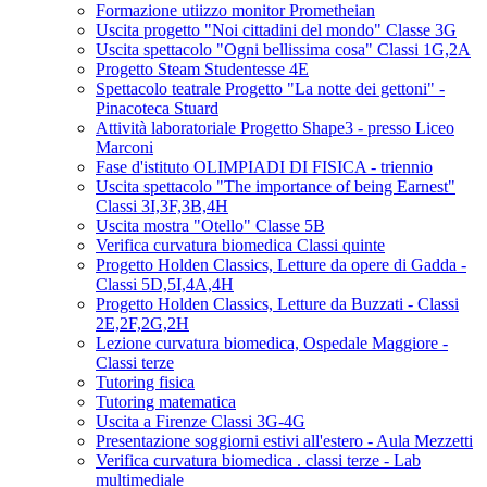
Formazione utiizzo monitor Prometheian
Uscita progetto "Noi cittadini del mondo" Classe 3G
Uscita spettacolo "Ogni bellissima cosa" Classi 1G,2A
Progetto Steam Studentesse 4E
Spettacolo teatrale Progetto "La notte dei gettoni" -
Pinacoteca Stuard
Attività laboratoriale Progetto Shape3 - presso Liceo
Marconi
Fase d'istituto OLIMPIADI DI FISICA - triennio
Uscita spettacolo "The importance of being Earnest"
Classi 3I,3F,3B,4H
Uscita mostra "Otello" Classe 5B
Verifica curvatura biomedica Classi quinte
Progetto Holden Classics, Letture da opere di Gadda -
Classi 5D,5I,4A,4H
Progetto Holden Classics, Letture da Buzzati - Classi
2E,2F,2G,2H
Lezione curvatura biomedica, Ospedale Maggiore -
Classi terze
Tutoring fisica
Tutoring matematica
Uscita a Firenze Classi 3G-4G
Presentazione soggiorni estivi all'estero - Aula Mezzetti
Verifica curvatura biomedica . classi terze - Lab
multimediale