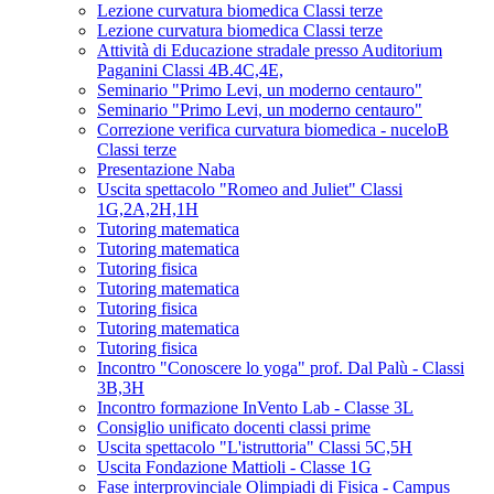
Lezione curvatura biomedica Classi terze
Lezione curvatura biomedica Classi terze
Attività di Educazione stradale presso Auditorium
Paganini Classi 4B.4C,4E,
Seminario "Primo Levi, un moderno centauro"
Seminario "Primo Levi, un moderno centauro"
Correzione verifica curvatura biomedica - nuceloB
Classi terze
Presentazione Naba
Uscita spettacolo "Romeo and Juliet" Classi
1G,2A,2H,1H
Tutoring matematica
Tutoring matematica
Tutoring fisica
Tutoring matematica
Tutoring fisica
Tutoring matematica
Tutoring fisica
Incontro "Conoscere lo yoga" prof. Dal Palù - Classi
3B,3H
Incontro formazione InVento Lab - Classe 3L
Consiglio unificato docenti classi prime
Uscita spettacolo "L'istruttoria" Classi 5C,5H
Uscita Fondazione Mattioli - Classe 1G
Fase interprovinciale Olimpiadi di Fisica - Campus