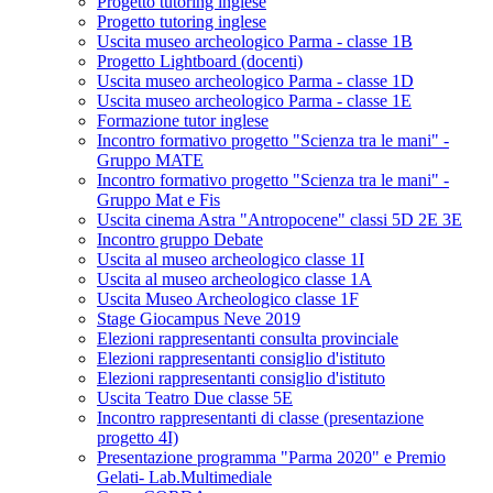
Progetto tutoring inglese
Progetto tutoring inglese
Uscita museo archeologico Parma - classe 1B
Progetto Lightboard (docenti)
Uscita museo archeologico Parma - classe 1D
Uscita museo archeologico Parma - classe 1E
Formazione tutor inglese
Incontro formativo progetto "Scienza tra le mani" -
Gruppo MATE
Incontro formativo progetto "Scienza tra le mani" -
Gruppo Mat e Fis
Uscita cinema Astra "Antropocene" classi 5D 2E 3E
Incontro gruppo Debate
Uscita al museo archeologico classe 1I
Uscita al museo archeologico classe 1A
Uscita Museo Archeologico classe 1F
Stage Giocampus Neve 2019
Elezioni rappresentanti consulta provinciale
Elezioni rappresentanti consiglio d'istituto
Elezioni rappresentanti consiglio d'istituto
Uscita Teatro Due classe 5E
Incontro rappresentanti di classe (presentazione
progetto 4I)
Presentazione programma "Parma 2020" e Premio
Gelati- Lab.Multimediale