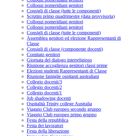
Colloqui pomeridiani genitori
Consigli di classe (tutte le componenti)
Scrutini primo quadrimestre (data provvisoria)
Colloqui pomeridiani genitori
Colloqui pomeridiani genitori
Consigli di classe (tutte le componenti)
Assemblea genitori ed elezione Rappresentanti di
Classe
Consigli di classe (componente docenti)
Comitato genitori
Giornata del dialogo interreligioso
Riunione accoglienza genitori classi prime
Elezioni studenti Rappresentanti di Classe
Riunione famiglie ospitanti australiani
Collegio docenti/3
Collegio docenti/2
Collegio docenti/1
Job shadowing docenti
Ospitalità Trinity college Australia
Viaggio Club europeo secondo gruppo
Viaggio Club europeo primo gruppo
Festa della repubblica
Festa dei lavoratori
Festa della liberazione