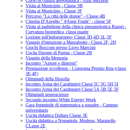
Corso di cultura aereonautica - Aula Mezzetti
Visita al Municipio - Classe 3B
Visita al Municipio - Classe 3F
Percorso "La città delle donne" - Classe 4B
Cinema D'Azeglio " #Anne Frank" - classe 5F
Visita al padiglione della clinica pneumologica Rasori -
Curvatura biomedica, classi quarte
Lezione sull'indoeuropeo- Classi 3D,4D,3L,5F
Viaggio d'istruzione a Marzabotto - Classi 2F, 2H
Giochi Bocconi presso Liceo Marconi
Uscita Duomo di Parma - Classe 2B
Viaggio della Memoria
Incontro "Amore e dintorni"
Premiazione eccellenze - Consegna Premio Bria (classi
3E,4F)
Olimpiadi della filosofia
Incontro Arma dei Carabinieri Classi 5C,5G,5H,5I
Incontro Arma dei Carabinieri Classi 5A,5B,5E,5F
Olimpiadi neuroscienze
Secondo incontro White Energy Week
Gara femminile di matematica a squadre - Campus
universitario
Uscita didattica Dallara Classe 3E
Uscita didattica a Nonantola, Modena, Maranello
CLasse 2E