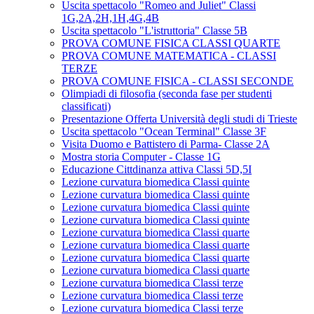
Uscita spettacolo "Romeo and Juliet" Classi
1G,2A,2H,1H,4G,4B
Uscita spettacolo "L'istruttoria" Classe 5B
PROVA COMUNE FISICA CLASSI QUARTE
PROVA COMUNE MATEMATICA - CLASSI
TERZE
PROVA COMUNE FISICA - CLASSI SECONDE
Olimpiadi di filosofia (seconda fase per studenti
classificati)
Presentazione Offerta Università degli studi di Trieste
Uscita spettacolo "Ocean Terminal" Classe 3F
Visita Duomo e Battistero di Parma- Classe 2A
Mostra storia Computer - Classe 1G
Educazione Cittdinanza attiva Classi 5D,5I
Lezione curvatura biomedica Classi quinte
Lezione curvatura biomedica Classi quinte
Lezione curvatura biomedica Classi quinte
Lezione curvatura biomedica Classi quinte
Lezione curvatura biomedica Classi quarte
Lezione curvatura biomedica Classi quarte
Lezione curvatura biomedica Classi quarte
Lezione curvatura biomedica Classi quarte
Lezione curvatura biomedica Classi terze
Lezione curvatura biomedica Classi terze
Lezione curvatura biomedica Classi terze