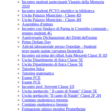
Incontro studenti partecipanti Viaggio della Memoria
2020
Incontro studenti PCTO giuridico in biblioteca
Uscita Palazzo Municipio - Classe 4D
Uscita Palazzo Municipio - Classe 4H
Assemblea d'istituto
Incontro con Sindaco di Parma in Consiglio comunale -
gruppo studenti 4G
Anniversario Dichiarazione dei Diritti dell'uomo
Primo Debate Day
Attività laboratoriale presso Ospedale - Studenti
terze,quarte,quinte curvatura biomedica
Incontro sul tema dei rifiuti Aula Mezzetti Classi 3I 3D
Uscita Dipartimento di fisica Classe 5E
Uscita Dipartimento di fisica Classe 5E
Tutoring fisica
Tutoring matematica
Esame FCE
Esame FCE
Incontro prof. Serventi Classe 1D
Uscita spettacolo " Il canto di Natale" Classe 5E
Uscita spettacolo "Il canto di Natale" Classi 2F 2H
Comitato studentesco triennio
Comitato studentesco biennio
Formazione utiizzo monitor Prometheian