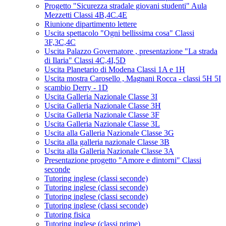
Progetto "Sicurezza stradale giovani studenti" Aula
Mezzetti Classi 4B,4C.4E
Riunione dipartimento lettere
Uscita spettacolo "Ogni bellissima cosa" Classi
3F,3C,4C
Uscita Palazzo Governatore , presentazione "La strada
di Ilaria" Classi 4C,4I,5D
Uscita Planetario di Modena Classi 1A e 1H
Uscita mostra Carosello , Magnani Rocca - classi 5H 5I
scambio Derry - 1D
Uscita Galleria Nazionale Classe 3I
Uscita Galleria Nazionale Classe 3H
Uscita Galleria Nazionale Classe 3F
Uscita Galleria Nazionale Classe 3L
Uscita alla Galleria Nazionale Classe 3G
Uscita alla galleria nazionale Classe 3B
Uscita alla Galleria Nazionale Classe 3A
Presentazione progetto "Amore e dintorni" Classi
seconde
Tutoring inglese (classi seconde)
Tutoring inglese (classi seconde)
Tutoring inglese (classi seconde)
Tutoring inglese (classi seconde)
Tutoring fisica
Tutoring inglese (classi prime)