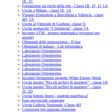
1E. 1C
Formazione sui rischi della rete - Classi 1B, 1F, 1I, 1A
Uscita a Milano - classi 1E, 1A
Viaggio d'istruzione a Barcellona e Valencia - classi
4H, 5A
Uscita al Vittoriale di Gardone -classe 5i
Uscita spettacolo "L'istruttoria" -classe 5A
Incontro STM - gruppo matematica (recupero per
assenti)
Olimpiadi delle neuroscienze - II fase
Olimpiadi di italiano - Lab informatica
Laboratorio Orienteering
Laboratorio Orienteering
Laboratorio Orienteering
Laboratorio Orienteering
Laboratorio Orienteering
Laboratorio Orienteering
Incontro formazione progetto White Energy Week
Uscita mostra "Piccoli archivi di quartiere" - classe 1H
Uscita mostra "Piccoli archivi di quartiere" - classi
2C,2D
Uscita Istituto Imem - studenti matefisica2
Fase provinciale campestre
Uscita Galleria Nazionale -Classe 4H
Correzione test apparato digerente