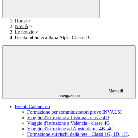
Home
>
Novità
>
Le notizie
>
Uscita biblioteca Ilaria Alpi - Classe 1G
Menu di
navigazione
Eventi Calendario
Formazione per somministratori prove INVALSI
Viaggio d'istruzione a Lisbona - classe 4D
Viaggio d'istruzione a Valencia - classe 4G
Viaggio d'istruzione ad Amsterdam - 4B, 4C
Formazione sui rischi della rete - Classi 1G, 1D, 1H,