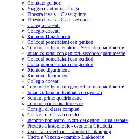
Comitato genitori
Viaggio d'autunno a Praga
Finestra invalsi - Classi quinte
Finestra invalsi - Classi seconde
Collegio docenti
Collegio docenti
Riunioni Dipartimenti
Colloqui pomeridiani con genitori
Termine colloqui genitori - Secondo quadrimestre
Inizio colloqui con genitori- secondo quadrimestre
Colloqui pomeridiani con genitori
Colloqui pomeridiani con genitori
Riunione dipartimenti
Riunione dipartimenti
Collegio docenti
Termine colloqui con genitori primo quadrimestre
Inizio colloqui individuali con genitori
Scrutini primo quadrimestre
Termine primo quadrimestre
Consigli di classe completi
Consigli di Classe completi
Incontro pon teatro "Notte dei gettoni"-aula Debate
Progetto Plastophobic - evento in Cittadella
Uscita a Torrechiara - scambio Linkhoping
Uscita a Venezia - scambio Linkhoping