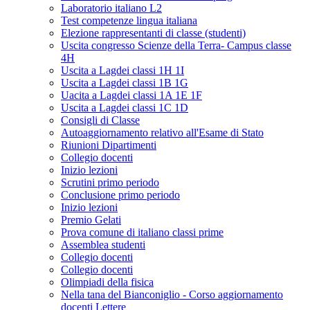
Laboratorio italiano L2
Test competenze lingua italiana
Elezione rappresentanti di classe (studenti)
Uscita congresso Scienze della Terra- Campus classe
4H
Uscita a Lagdei classi 1H 1I
Uscita a Lagdei classi 1B 1G
Uacita a Lagdei classi 1A 1E 1F
Uscita a Lagdei classi 1C 1D
Consigli di Classe
Autoaggiornamento relativo all'Esame di Stato
Riunioni Dipartimenti
Collegio docenti
Inizio lezioni
Scrutini primo periodo
Conclusione primo periodo
Inizio lezioni
Premio Gelati
Prova comune di italiano classi prime
Assemblea studenti
Collegio docenti
Collegio docenti
Olimpiadi della fisica
Nella tana del Bianconiglio - Corso aggiornamento
docenti Lettere