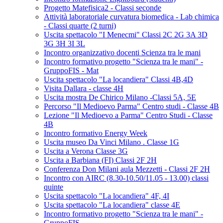
Progetto Matefisica2 - Classi seconde
Attività laboratoriale curvatura biomedica - Lab chimica
- Classi quarte (2 turni)
Uscita spettacolo "I Menecmi" Classi 2C 2G 3A 3D
3G 3H 3I 3L
Incontro organizzativo docenti Scienza tra le mani
Incontro formativo progetto "Scienza tra le mani" -
GruppoFIS - Mat
Uscita spettacolo "La locandiera" Classi 4B,4D
Visita Dallara - classe 4H
Uscita mostra De Chirico Milano -Classi 5A, 5E
Percorso "Il Medioevo Parma" Centro studi - Classe 4B
Lezione "Il Medioevo a Parma" Centro Studi - Classe
4B
Incontro formativo Energy Week
Uscita museo Da Vinci Milano . Classe 1G
Uscita a Verona Classe 3G
Uscita a Barbiana (FI) Classi 2F 2H
Conferenza Don Milani aula Mezzetti - Classi 2F 2H
Incontro con AIRC (8.30-10.50/11.05 - 13.00) classi
quinte
Uscita spettacolo "La locandiera" 4F, 4I
Uscita spettacolo "La locandiera" classe 4E
Incontro formativo progetto "Scienza tra le mani" -
GruppoFIS