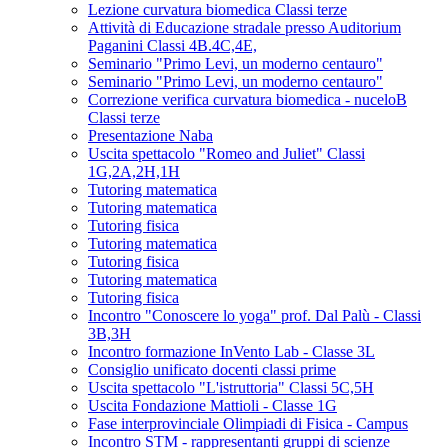
Lezione curvatura biomedica Classi terze
Attività di Educazione stradale presso Auditorium
Paganini Classi 4B.4C,4E,
Seminario "Primo Levi, un moderno centauro"
Seminario "Primo Levi, un moderno centauro"
Correzione verifica curvatura biomedica - nuceloB
Classi terze
Presentazione Naba
Uscita spettacolo "Romeo and Juliet" Classi
1G,2A,2H,1H
Tutoring matematica
Tutoring matematica
Tutoring fisica
Tutoring matematica
Tutoring fisica
Tutoring matematica
Tutoring fisica
Incontro "Conoscere lo yoga" prof. Dal Palù - Classi
3B,3H
Incontro formazione InVento Lab - Classe 3L
Consiglio unificato docenti classi prime
Uscita spettacolo "L'istruttoria" Classi 5C,5H
Uscita Fondazione Mattioli - Classe 1G
Fase interprovinciale Olimpiadi di Fisica - Campus
Incontro STM - rappresentanti gruppi di scienze