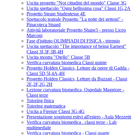
Uscita progetto "Noi cittadini del mondo" Classe 3G
Uscita spettacolo "Ogni bellissima cosa" Classi 1G,2A
Progetto Steam Studentesse 4E
Spettacolo teatrale Progetto "La notte dei gettoni" -
Pinacoteca Stuard
Attività laboratoriale Progetto Shape3 - presso Liceo
Marconi
Fase d'istituto OLIMPIADI DI FISICA - triennio
Uscita spettacolo "The importance of being Earnest"
Classi 3I,3F,3B,4H
Uscita mostra "Otello" Classe 5B
Verifica curvatura biomedica Classi quinte
Progetto Holden Classics, Letture da opere di Gadda -
Classi 5D,5I,4A,4H
Progetto Holden Classics, Letture da Buzzati - Classi
2E,2F,2G,2H
Lezione curvatura biomedica, Ospedale Maggiore -
Classi terze
Tutoring fisica
Tutoring matematica
Uscita a Firenze Classi 3G-4G
Presentazione soggiorni estivi all'estero - Aula Mezzetti
Verifica curvatura biomedica . classi terze - Lab
multimediale
Verifica curvatura biomedica - Classi quarte