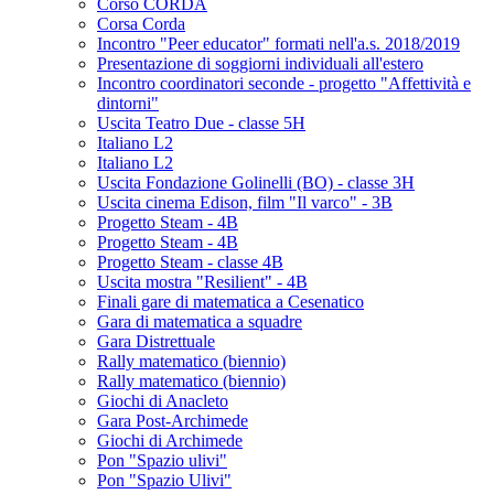
Corso CORDA
Corsa Corda
Incontro "Peer educator" formati nell'a.s. 2018/2019
Presentazione di soggiorni individuali all'estero
Incontro coordinatori seconde - progetto "Affettività e
dintorni"
Uscita Teatro Due - classe 5H
Italiano L2
Italiano L2
Uscita Fondazione Golinelli (BO) - classe 3H
Uscita cinema Edison, film "Il varco" - 3B
Progetto Steam - 4B
Progetto Steam - 4B
Progetto Steam - classe 4B
Uscita mostra "Resilient" - 4B
Finali gare di matematica a Cesenatico
Gara di matematica a squadre
Gara Distrettuale
Rally matematico (biennio)
Rally matematico (biennio)
Giochi di Anacleto
Gara Post-Archimede
Giochi di Archimede
Pon "Spazio ulivi"
Pon "Spazio Ulivi"