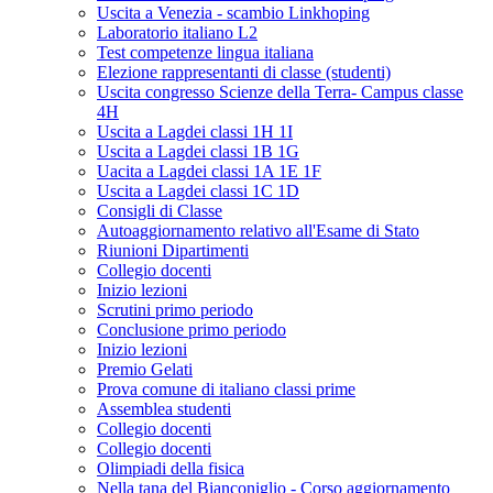
Uscita a Venezia - scambio Linkhoping
Laboratorio italiano L2
Test competenze lingua italiana
Elezione rappresentanti di classe (studenti)
Uscita congresso Scienze della Terra- Campus classe
4H
Uscita a Lagdei classi 1H 1I
Uscita a Lagdei classi 1B 1G
Uacita a Lagdei classi 1A 1E 1F
Uscita a Lagdei classi 1C 1D
Consigli di Classe
Autoaggiornamento relativo all'Esame di Stato
Riunioni Dipartimenti
Collegio docenti
Inizio lezioni
Scrutini primo periodo
Conclusione primo periodo
Inizio lezioni
Premio Gelati
Prova comune di italiano classi prime
Assemblea studenti
Collegio docenti
Collegio docenti
Olimpiadi della fisica
Nella tana del Bianconiglio - Corso aggiornamento