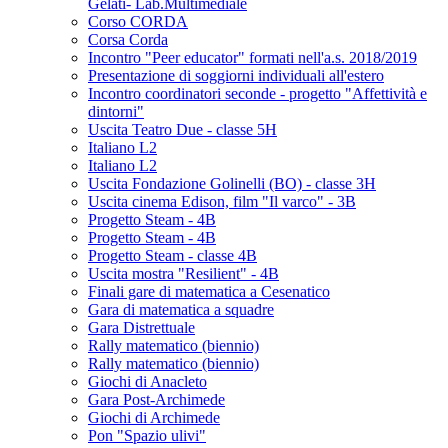
Gelati- Lab.Multimediale
Corso CORDA
Corsa Corda
Incontro "Peer educator" formati nell'a.s. 2018/2019
Presentazione di soggiorni individuali all'estero
Incontro coordinatori seconde - progetto "Affettività e
dintorni"
Uscita Teatro Due - classe 5H
Italiano L2
Italiano L2
Uscita Fondazione Golinelli (BO) - classe 3H
Uscita cinema Edison, film "Il varco" - 3B
Progetto Steam - 4B
Progetto Steam - 4B
Progetto Steam - classe 4B
Uscita mostra "Resilient" - 4B
Finali gare di matematica a Cesenatico
Gara di matematica a squadre
Gara Distrettuale
Rally matematico (biennio)
Rally matematico (biennio)
Giochi di Anacleto
Gara Post-Archimede
Giochi di Archimede
Pon "Spazio ulivi"