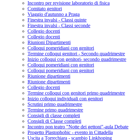
Incontro per revisione laboratorio di fisica
Comitato genitori
Viaggio d'autunno a Praga
Finestra invalsi - Classi quinte
Finestra invalsi - Classi seconde
Collegio docenti
Collegio docenti
Riunioni Dipartimenti
Colloqui pomeridiani con genitori
Termine colloqui genitori - Secondo quadrimestre
Inizio colloqui con genitori- secondo quadrimestre
Colloqui pomeridiani con genitori
Colloqui pomeridiani con genitori
Riunione dipartimenti
Riunione dipartimenti
Collegio docenti
Termine colloqui con genitori primo quadrimestre
Inizio colloqui individuali con genitori
Scrutini primo quadrimestre
Termine primo quadrimestre
Consigli di classe completi
Consigli di Classe completi
Incontro pon teatro "Notte dei gettoni"-aula Debate
Progetto Plastophobic - evento in Cittadella
Uscita a Torrechiara - scambio Linkhoping