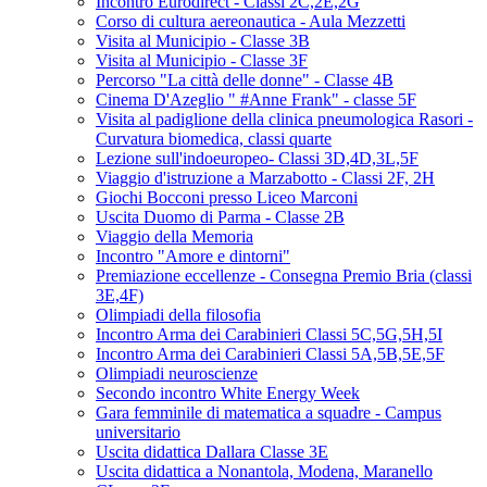
Incontro Eurodirect - Classi 2C,2E,2G
Corso di cultura aereonautica - Aula Mezzetti
Visita al Municipio - Classe 3B
Visita al Municipio - Classe 3F
Percorso "La città delle donne" - Classe 4B
Cinema D'Azeglio " #Anne Frank" - classe 5F
Visita al padiglione della clinica pneumologica Rasori -
Curvatura biomedica, classi quarte
Lezione sull'indoeuropeo- Classi 3D,4D,3L,5F
Viaggio d'istruzione a Marzabotto - Classi 2F, 2H
Giochi Bocconi presso Liceo Marconi
Uscita Duomo di Parma - Classe 2B
Viaggio della Memoria
Incontro "Amore e dintorni"
Premiazione eccellenze - Consegna Premio Bria (classi
3E,4F)
Olimpiadi della filosofia
Incontro Arma dei Carabinieri Classi 5C,5G,5H,5I
Incontro Arma dei Carabinieri Classi 5A,5B,5E,5F
Olimpiadi neuroscienze
Secondo incontro White Energy Week
Gara femminile di matematica a squadre - Campus
universitario
Uscita didattica Dallara Classe 3E
Uscita didattica a Nonantola, Modena, Maranello