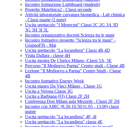
Incontro formazione Lightboard (studenti)
Progetto Matefisica2 - Classi seconde
Attività laboratoriale curvatura biomedica - Lab chimica
- Classi quarte (2 turni)
Uscita spettacolo "I Menecmi" Classi 2C 2G 3A 3D
3G 3H 3I 3L
Incontro organizzativo docenti Scienza tra le mani
Incontro formativo progetto "Scienza tra le mani" -
GruppoFIS - Mat
Uscita spettacolo "La locandiera" Classi 4B,4D
Visita Dallara - classe 4H
Uscita mostra De Chirico Milano -Classi 5A, 5E
Percorso "Il Medioevo Parma" Centro studi - Classe 4B
Lezione "Il Medioevo a Parma" Centro Studi - Classe
4B
Incontro formativo Energy Week
Uscita museo Da Vinci Milano . Classe 1G
Uscita a Verona Classe 3G
Uscita a Barbiana (FI) Classi 2F 2H
Conferenza Don Milani aula Mezzetti - Classi 2F 2H
Incontro con AIRC (8.30-10.50/11.05 - 13.00) classi
quinte
Uscita spettacolo "La locandiera" 4F, 4I
Uscita spettacolo "La locandiera" classe 4E
Incontro formativo progetto "Scienza tra le mani" -