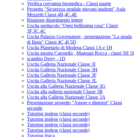
Verifica curvatura biomedica - Classi quarte
Progetto "Sicurezza stradale giovani studenti" Aula
Mezzetti Classi 4B,4C.4E
Riunione dipartimento lettere
Uscita spettacolo "Ogni bellissima cosa" Classi
3F,3C,4C
Uscita Palazzo Governatore , presentazione "La strada
di Ilaria" Classi 4C,4I,5D
Uscita Planetario di Modena Classi 1A e 1H
Uscita mostra Carosello , Magnani Rocca - classi 5H 5I
scambio Derry - 1D
Uscita Galleria Nazionale Classe 3I
Uscita Galleria Nazionale Classe 3H
Uscita Galleria Nazionale Classe 3F
Uscita Galleria Nazionale Classe 3L
Uscita alla Galleria Nazionale Classe 3G
Uscita alla galleria nazionale Classe 3B
Uscita alla Galleria Nazionale Classe 3A
Presentazione progetto "Amore e dintorni" Classi
seconde
Tutoring inglese (classi seconde)
Tutoring inglese (classi seconde)
Tutoring inglese (classi seconde)
Tutoring inglese (classi seconde)
Tutoring fisica