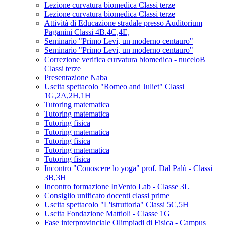
Lezione curvatura biomedica Classi terze
Lezione curvatura biomedica Classi terze
Attività di Educazione stradale presso Auditorium
Paganini Classi 4B.4C,4E,
Seminario "Primo Levi, un moderno centauro"
Seminario "Primo Levi, un moderno centauro"
Correzione verifica curvatura biomedica - nuceloB
Classi terze
Presentazione Naba
Uscita spettacolo "Romeo and Juliet" Classi
1G,2A,2H,1H
Tutoring matematica
Tutoring matematica
Tutoring fisica
Tutoring matematica
Tutoring fisica
Tutoring matematica
Tutoring fisica
Incontro "Conoscere lo yoga" prof. Dal Palù - Classi
3B,3H
Incontro formazione InVento Lab - Classe 3L
Consiglio unificato docenti classi prime
Uscita spettacolo "L'istruttoria" Classi 5C,5H
Uscita Fondazione Mattioli - Classe 1G
Fase interprovinciale Olimpiadi di Fisica - Campus