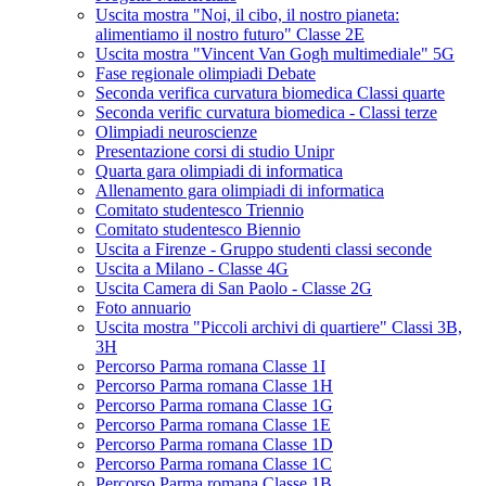
Uscita mostra "Noi, il cibo, il nostro pianeta:
alimentiamo il nostro futuro" Classe 2E
Uscita mostra "Vincent Van Gogh multimediale" 5G
Fase regionale olimpiadi Debate
Seconda verifica curvatura biomedica Classi quarte
Seconda verific curvatura biomedica - Classi terze
Olimpiadi neuroscienze
Presentazione corsi di studio Unipr
Quarta gara olimpiadi di informatica
Allenamento gara olimpiadi di informatica
Comitato studentesco Triennio
Comitato studentesco Biennio
Uscita a Firenze - Gruppo studenti classi seconde
Uscita a Milano - Classe 4G
Uscita Camera di San Paolo - Classe 2G
Foto annuario
Uscita mostra "Piccoli archivi di quartiere" Classi 3B,
3H
Percorso Parma romana Classe 1I
Percorso Parma romana Classe 1H
Percorso Parma romana Classe 1G
Percorso Parma romana Classe 1E
Percorso Parma romana Classe 1D
Percorso Parma romana Classe 1C
Percorso Parma romana Classe 1B