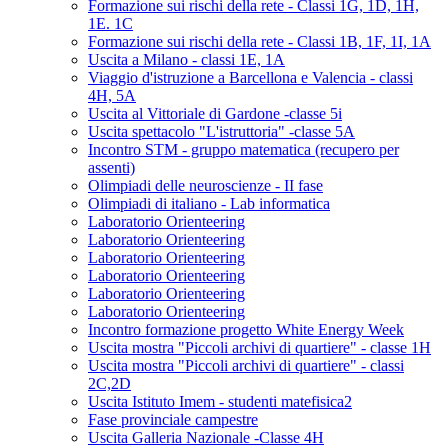
Formazione sui rischi della rete - Classi 1G, 1D, 1H,
1E. 1C
Formazione sui rischi della rete - Classi 1B, 1F, 1I, 1A
Uscita a Milano - classi 1E, 1A
Viaggio d'istruzione a Barcellona e Valencia - classi
4H, 5A
Uscita al Vittoriale di Gardone -classe 5i
Uscita spettacolo "L'istruttoria" -classe 5A
Incontro STM - gruppo matematica (recupero per
assenti)
Olimpiadi delle neuroscienze - II fase
Olimpiadi di italiano - Lab informatica
Laboratorio Orienteering
Laboratorio Orienteering
Laboratorio Orienteering
Laboratorio Orienteering
Laboratorio Orienteering
Laboratorio Orienteering
Incontro formazione progetto White Energy Week
Uscita mostra "Piccoli archivi di quartiere" - classe 1H
Uscita mostra "Piccoli archivi di quartiere" - classi
2C,2D
Uscita Istituto Imem - studenti matefisica2
Fase provinciale campestre
Uscita Galleria Nazionale -Classe 4H