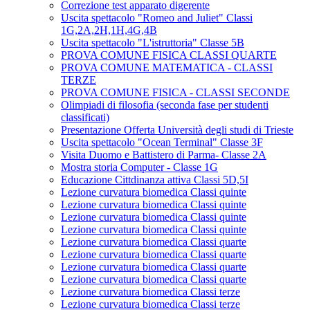
Correzione test apparato digerente
Uscita spettacolo "Romeo and Juliet" Classi
1G,2A,2H,1H,4G,4B
Uscita spettacolo "L'istruttoria" Classe 5B
PROVA COMUNE FISICA CLASSI QUARTE
PROVA COMUNE MATEMATICA - CLASSI
TERZE
PROVA COMUNE FISICA - CLASSI SECONDE
Olimpiadi di filosofia (seconda fase per studenti
classificati)
Presentazione Offerta Università degli studi di Trieste
Uscita spettacolo "Ocean Terminal" Classe 3F
Visita Duomo e Battistero di Parma- Classe 2A
Mostra storia Computer - Classe 1G
Educazione Cittdinanza attiva Classi 5D,5I
Lezione curvatura biomedica Classi quinte
Lezione curvatura biomedica Classi quinte
Lezione curvatura biomedica Classi quinte
Lezione curvatura biomedica Classi quinte
Lezione curvatura biomedica Classi quarte
Lezione curvatura biomedica Classi quarte
Lezione curvatura biomedica Classi quarte
Lezione curvatura biomedica Classi quarte
Lezione curvatura biomedica Classi terze
Lezione curvatura biomedica Classi terze