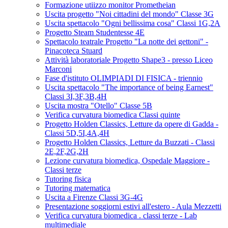
Formazione utiizzo monitor Prometheian
Uscita progetto "Noi cittadini del mondo" Classe 3G
Uscita spettacolo "Ogni bellissima cosa" Classi 1G,2A
Progetto Steam Studentesse 4E
Spettacolo teatrale Progetto "La notte dei gettoni" -
Pinacoteca Stuard
Attività laboratoriale Progetto Shape3 - presso Liceo
Marconi
Fase d'istituto OLIMPIADI DI FISICA - triennio
Uscita spettacolo "The importance of being Earnest"
Classi 3I,3F,3B,4H
Uscita mostra "Otello" Classe 5B
Verifica curvatura biomedica Classi quinte
Progetto Holden Classics, Letture da opere di Gadda -
Classi 5D,5I,4A,4H
Progetto Holden Classics, Letture da Buzzati - Classi
2E,2F,2G,2H
Lezione curvatura biomedica, Ospedale Maggiore -
Classi terze
Tutoring fisica
Tutoring matematica
Uscita a Firenze Classi 3G-4G
Presentazione soggiorni estivi all'estero - Aula Mezzetti
Verifica curvatura biomedica . classi terze - Lab
multimediale