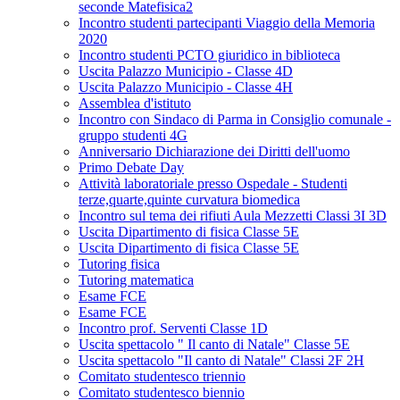
seconde Matefisica2
Incontro studenti partecipanti Viaggio della Memoria
2020
Incontro studenti PCTO giuridico in biblioteca
Uscita Palazzo Municipio - Classe 4D
Uscita Palazzo Municipio - Classe 4H
Assemblea d'istituto
Incontro con Sindaco di Parma in Consiglio comunale -
gruppo studenti 4G
Anniversario Dichiarazione dei Diritti dell'uomo
Primo Debate Day
Attività laboratoriale presso Ospedale - Studenti
terze,quarte,quinte curvatura biomedica
Incontro sul tema dei rifiuti Aula Mezzetti Classi 3I 3D
Uscita Dipartimento di fisica Classe 5E
Uscita Dipartimento di fisica Classe 5E
Tutoring fisica
Tutoring matematica
Esame FCE
Esame FCE
Incontro prof. Serventi Classe 1D
Uscita spettacolo " Il canto di Natale" Classe 5E
Uscita spettacolo "Il canto di Natale" Classi 2F 2H
Comitato studentesco triennio
Comitato studentesco biennio