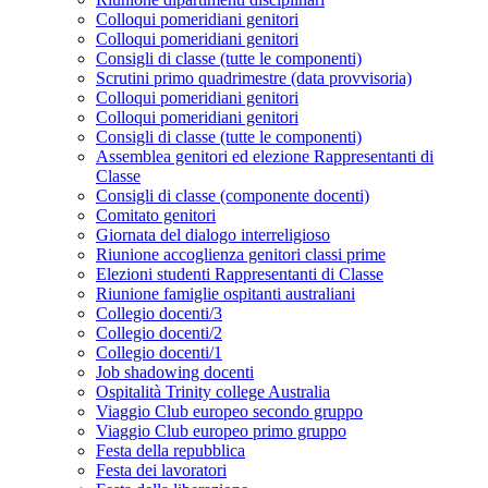
Colloqui pomeridiani genitori
Colloqui pomeridiani genitori
Consigli di classe (tutte le componenti)
Scrutini primo quadrimestre (data provvisoria)
Colloqui pomeridiani genitori
Colloqui pomeridiani genitori
Consigli di classe (tutte le componenti)
Assemblea genitori ed elezione Rappresentanti di
Classe
Consigli di classe (componente docenti)
Comitato genitori
Giornata del dialogo interreligioso
Riunione accoglienza genitori classi prime
Elezioni studenti Rappresentanti di Classe
Riunione famiglie ospitanti australiani
Collegio docenti/3
Collegio docenti/2
Collegio docenti/1
Job shadowing docenti
Ospitalità Trinity college Australia
Viaggio Club europeo secondo gruppo
Viaggio Club europeo primo gruppo
Festa della repubblica
Festa dei lavoratori