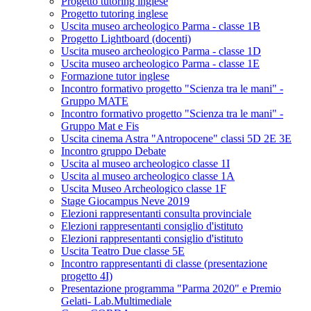
Progetto tutoring inglese
Progetto tutoring inglese
Uscita museo archeologico Parma - classe 1B
Progetto Lightboard (docenti)
Uscita museo archeologico Parma - classe 1D
Uscita museo archeologico Parma - classe 1E
Formazione tutor inglese
Incontro formativo progetto "Scienza tra le mani" -
Gruppo MATE
Incontro formativo progetto "Scienza tra le mani" -
Gruppo Mat e Fis
Uscita cinema Astra "Antropocene" classi 5D 2E 3E
Incontro gruppo Debate
Uscita al museo archeologico classe 1I
Uscita al museo archeologico classe 1A
Uscita Museo Archeologico classe 1F
Stage Giocampus Neve 2019
Elezioni rappresentanti consulta provinciale
Elezioni rappresentanti consiglio d'istituto
Elezioni rappresentanti consiglio d'istituto
Uscita Teatro Due classe 5E
Incontro rappresentanti di classe (presentazione
progetto 4I)
Presentazione programma "Parma 2020" e Premio
Gelati- Lab.Multimediale