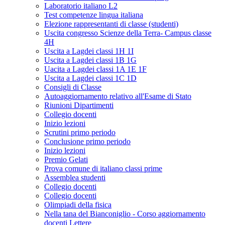
Laboratorio italiano L2
Test competenze lingua italiana
Elezione rappresentanti di classe (studenti)
Uscita congresso Scienze della Terra- Campus classe
4H
Uscita a Lagdei classi 1H 1I
Uscita a Lagdei classi 1B 1G
Uacita a Lagdei classi 1A 1E 1F
Uscita a Lagdei classi 1C 1D
Consigli di Classe
Autoaggiornamento relativo all'Esame di Stato
Riunioni Dipartimenti
Collegio docenti
Inizio lezioni
Scrutini primo periodo
Conclusione primo periodo
Inizio lezioni
Premio Gelati
Prova comune di italiano classi prime
Assemblea studenti
Collegio docenti
Collegio docenti
Olimpiadi della fisica
Nella tana del Bianconiglio - Corso aggiornamento
docenti Lettere