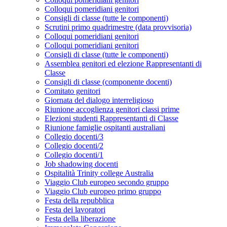
Colloqui pomeridiani genitori
Consigli di classe (tutte le componenti)
Scrutini primo quadrimestre (data provvisoria)
Colloqui pomeridiani genitori
Colloqui pomeridiani genitori
Consigli di classe (tutte le componenti)
Assemblea genitori ed elezione Rappresentanti di
Classe
Consigli di classe (componente docenti)
Comitato genitori
Giornata del dialogo interreligioso
Riunione accoglienza genitori classi prime
Elezioni studenti Rappresentanti di Classe
Riunione famiglie ospitanti australiani
Collegio docenti/3
Collegio docenti/2
Collegio docenti/1
Job shadowing docenti
Ospitalità Trinity college Australia
Viaggio Club europeo secondo gruppo
Viaggio Club europeo primo gruppo
Festa della repubblica
Festa dei lavoratori
Festa della liberazione