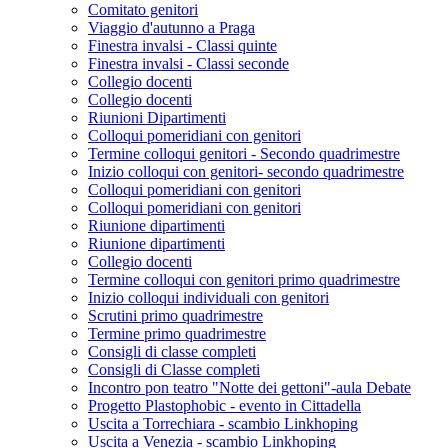
Comitato genitori
Viaggio d'autunno a Praga
Finestra invalsi - Classi quinte
Finestra invalsi - Classi seconde
Collegio docenti
Collegio docenti
Riunioni Dipartimenti
Colloqui pomeridiani con genitori
Termine colloqui genitori - Secondo quadrimestre
Inizio colloqui con genitori- secondo quadrimestre
Colloqui pomeridiani con genitori
Colloqui pomeridiani con genitori
Riunione dipartimenti
Riunione dipartimenti
Collegio docenti
Termine colloqui con genitori primo quadrimestre
Inizio colloqui individuali con genitori
Scrutini primo quadrimestre
Termine primo quadrimestre
Consigli di classe completi
Consigli di Classe completi
Incontro pon teatro "Notte dei gettoni"-aula Debate
Progetto Plastophobic - evento in Cittadella
Uscita a Torrechiara - scambio Linkhoping
Uscita a Venezia - scambio Linkhoping