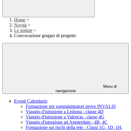
Home
>
Novità
>
Le notizie
>
Convocazione gruppo di progetto
Menu di
navigazione
Eventi Calendario
Formazione per somministratori prove INVALSI
Viaggio d'istruzione a Lisbona - classe 4D
Viaggio d'istruzione a Valencia - classe 4G
Viaggio d'istruzione ad Amsterdam - 4B, 4C
Formazione sui rischi della rete - Classi 1G, 1D, 1H,