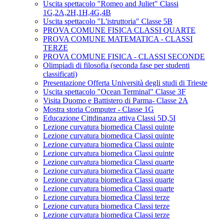
Uscita spettacolo "Romeo and Juliet" Classi
1G,2A,2H,1H,4G,4B
Uscita spettacolo "L'istruttoria" Classe 5B
PROVA COMUNE FISICA CLASSI QUARTE
PROVA COMUNE MATEMATICA - CLASSI
TERZE
PROVA COMUNE FISICA - CLASSI SECONDE
Olimpiadi di filosofia (seconda fase per studenti
classificati)
Presentazione Offerta Università degli studi di Trieste
Uscita spettacolo "Ocean Terminal" Classe 3F
Visita Duomo e Battistero di Parma- Classe 2A
Mostra storia Computer - Classe 1G
Educazione Cittdinanza attiva Classi 5D,5I
Lezione curvatura biomedica Classi quinte
Lezione curvatura biomedica Classi quinte
Lezione curvatura biomedica Classi quinte
Lezione curvatura biomedica Classi quinte
Lezione curvatura biomedica Classi quarte
Lezione curvatura biomedica Classi quarte
Lezione curvatura biomedica Classi quarte
Lezione curvatura biomedica Classi quarte
Lezione curvatura biomedica Classi terze
Lezione curvatura biomedica Classi terze
Lezione curvatura biomedica Classi terze