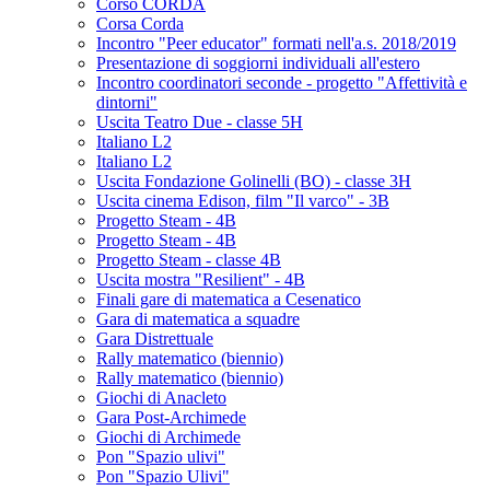
Corso CORDA
Corsa Corda
Incontro "Peer educator" formati nell'a.s. 2018/2019
Presentazione di soggiorni individuali all'estero
Incontro coordinatori seconde - progetto "Affettività e
dintorni"
Uscita Teatro Due - classe 5H
Italiano L2
Italiano L2
Uscita Fondazione Golinelli (BO) - classe 3H
Uscita cinema Edison, film "Il varco" - 3B
Progetto Steam - 4B
Progetto Steam - 4B
Progetto Steam - classe 4B
Uscita mostra "Resilient" - 4B
Finali gare di matematica a Cesenatico
Gara di matematica a squadre
Gara Distrettuale
Rally matematico (biennio)
Rally matematico (biennio)
Giochi di Anacleto
Gara Post-Archimede
Giochi di Archimede
Pon "Spazio ulivi"
Pon "Spazio Ulivi"