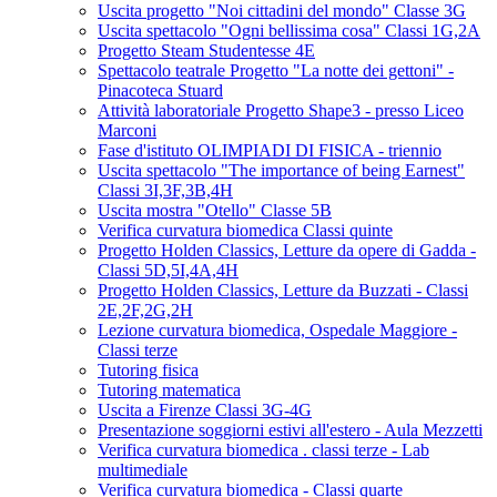
Uscita progetto "Noi cittadini del mondo" Classe 3G
Uscita spettacolo "Ogni bellissima cosa" Classi 1G,2A
Progetto Steam Studentesse 4E
Spettacolo teatrale Progetto "La notte dei gettoni" -
Pinacoteca Stuard
Attività laboratoriale Progetto Shape3 - presso Liceo
Marconi
Fase d'istituto OLIMPIADI DI FISICA - triennio
Uscita spettacolo "The importance of being Earnest"
Classi 3I,3F,3B,4H
Uscita mostra "Otello" Classe 5B
Verifica curvatura biomedica Classi quinte
Progetto Holden Classics, Letture da opere di Gadda -
Classi 5D,5I,4A,4H
Progetto Holden Classics, Letture da Buzzati - Classi
2E,2F,2G,2H
Lezione curvatura biomedica, Ospedale Maggiore -
Classi terze
Tutoring fisica
Tutoring matematica
Uscita a Firenze Classi 3G-4G
Presentazione soggiorni estivi all'estero - Aula Mezzetti
Verifica curvatura biomedica . classi terze - Lab
multimediale
Verifica curvatura biomedica - Classi quarte