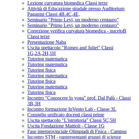
Lezione curvatura biomedica Classi terze
Attività di Educazione stradale presso Auditorium
Paganini Classi 4B.4C,4E,
Seminario "Primo Levi, un moderno centauro"
Seminario "Primo Levi, un moderno centauro"
Correzione verifica curvatura biomedica - nuceloB
Classi terze
Presentazione Naba
Uscita spettacolo "Romeo and Juliet" Classi
1G,2A,2H,1H
Tutoring matematica
Tutoring matematica
Tutoring fisica
Tutoring matematica
Tutoring fisica
Tutoring matematica
Tutoring fisica
Incontro "Conoscere lo yoga" prof. Dal Palù - Classi
3B,3H
Incontro formazione InVento Lab - Classe 3L
Consiglio unificato docenti classi prime
Uscita spettacolo "L'istruttoria" Classi 5C,5H
Uscita Fondazione Mattioli - Classe 1G
Fase interprovinciale Olimpiadi di Fisica - Campus
Incontro STM - rappresentanti gruppi di scienze