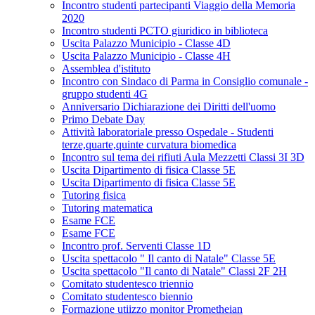
Incontro studenti partecipanti Viaggio della Memoria
2020
Incontro studenti PCTO giuridico in biblioteca
Uscita Palazzo Municipio - Classe 4D
Uscita Palazzo Municipio - Classe 4H
Assemblea d'istituto
Incontro con Sindaco di Parma in Consiglio comunale -
gruppo studenti 4G
Anniversario Dichiarazione dei Diritti dell'uomo
Primo Debate Day
Attività laboratoriale presso Ospedale - Studenti
terze,quarte,quinte curvatura biomedica
Incontro sul tema dei rifiuti Aula Mezzetti Classi 3I 3D
Uscita Dipartimento di fisica Classe 5E
Uscita Dipartimento di fisica Classe 5E
Tutoring fisica
Tutoring matematica
Esame FCE
Esame FCE
Incontro prof. Serventi Classe 1D
Uscita spettacolo " Il canto di Natale" Classe 5E
Uscita spettacolo "Il canto di Natale" Classi 2F 2H
Comitato studentesco triennio
Comitato studentesco biennio
Formazione utiizzo monitor Prometheian