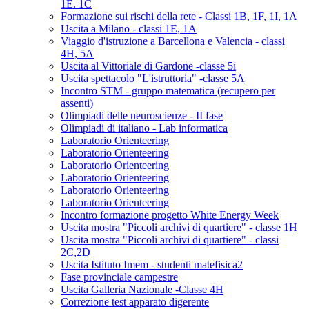
1E. 1C
Formazione sui rischi della rete - Classi 1B, 1F, 1I, 1A
Uscita a Milano - classi 1E, 1A
Viaggio d'istruzione a Barcellona e Valencia - classi
4H, 5A
Uscita al Vittoriale di Gardone -classe 5i
Uscita spettacolo "L'istruttoria" -classe 5A
Incontro STM - gruppo matematica (recupero per
assenti)
Olimpiadi delle neuroscienze - II fase
Olimpiadi di italiano - Lab informatica
Laboratorio Orienteering
Laboratorio Orienteering
Laboratorio Orienteering
Laboratorio Orienteering
Laboratorio Orienteering
Laboratorio Orienteering
Incontro formazione progetto White Energy Week
Uscita mostra "Piccoli archivi di quartiere" - classe 1H
Uscita mostra "Piccoli archivi di quartiere" - classi
2C,2D
Uscita Istituto Imem - studenti matefisica2
Fase provinciale campestre
Uscita Galleria Nazionale -Classe 4H
Correzione test apparato digerente