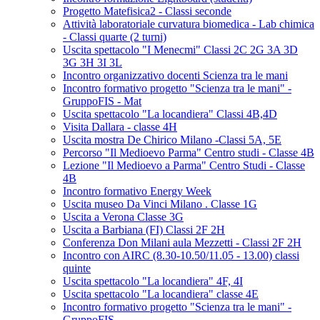
Progetto Matefisica2 - Classi seconde
Attività laboratoriale curvatura biomedica - Lab chimica
- Classi quarte (2 turni)
Uscita spettacolo "I Menecmi" Classi 2C 2G 3A 3D
3G 3H 3I 3L
Incontro organizzativo docenti Scienza tra le mani
Incontro formativo progetto "Scienza tra le mani" -
GruppoFIS - Mat
Uscita spettacolo "La locandiera" Classi 4B,4D
Visita Dallara - classe 4H
Uscita mostra De Chirico Milano -Classi 5A, 5E
Percorso "Il Medioevo Parma" Centro studi - Classe 4B
Lezione "Il Medioevo a Parma" Centro Studi - Classe
4B
Incontro formativo Energy Week
Uscita museo Da Vinci Milano . Classe 1G
Uscita a Verona Classe 3G
Uscita a Barbiana (FI) Classi 2F 2H
Conferenza Don Milani aula Mezzetti - Classi 2F 2H
Incontro con AIRC (8.30-10.50/11.05 - 13.00) classi
quinte
Uscita spettacolo "La locandiera" 4F, 4I
Uscita spettacolo "La locandiera" classe 4E
Incontro formativo progetto "Scienza tra le mani" -
GruppoFIS