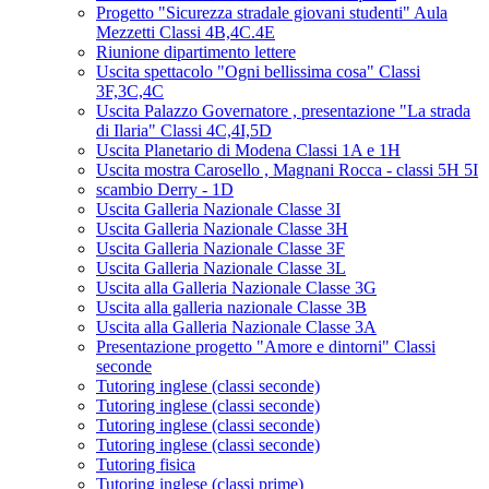
Progetto "Sicurezza stradale giovani studenti" Aula
Mezzetti Classi 4B,4C.4E
Riunione dipartimento lettere
Uscita spettacolo "Ogni bellissima cosa" Classi
3F,3C,4C
Uscita Palazzo Governatore , presentazione "La strada
di Ilaria" Classi 4C,4I,5D
Uscita Planetario di Modena Classi 1A e 1H
Uscita mostra Carosello , Magnani Rocca - classi 5H 5I
scambio Derry - 1D
Uscita Galleria Nazionale Classe 3I
Uscita Galleria Nazionale Classe 3H
Uscita Galleria Nazionale Classe 3F
Uscita Galleria Nazionale Classe 3L
Uscita alla Galleria Nazionale Classe 3G
Uscita alla galleria nazionale Classe 3B
Uscita alla Galleria Nazionale Classe 3A
Presentazione progetto "Amore e dintorni" Classi
seconde
Tutoring inglese (classi seconde)
Tutoring inglese (classi seconde)
Tutoring inglese (classi seconde)
Tutoring inglese (classi seconde)
Tutoring fisica
Tutoring inglese (classi prime)