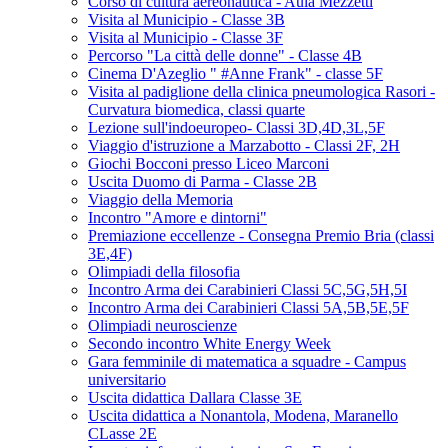
Corso di cultura aereonautica - Aula Mezzetti
Visita al Municipio - Classe 3B
Visita al Municipio - Classe 3F
Percorso "La città delle donne" - Classe 4B
Cinema D'Azeglio " #Anne Frank" - classe 5F
Visita al padiglione della clinica pneumologica Rasori -
Curvatura biomedica, classi quarte
Lezione sull'indoeuropeo- Classi 3D,4D,3L,5F
Viaggio d'istruzione a Marzabotto - Classi 2F, 2H
Giochi Bocconi presso Liceo Marconi
Uscita Duomo di Parma - Classe 2B
Viaggio della Memoria
Incontro "Amore e dintorni"
Premiazione eccellenze - Consegna Premio Bria (classi
3E,4F)
Olimpiadi della filosofia
Incontro Arma dei Carabinieri Classi 5C,5G,5H,5I
Incontro Arma dei Carabinieri Classi 5A,5B,5E,5F
Olimpiadi neuroscienze
Secondo incontro White Energy Week
Gara femminile di matematica a squadre - Campus
universitario
Uscita didattica Dallara Classe 3E
Uscita didattica a Nonantola, Modena, Maranello
CLasse 2E