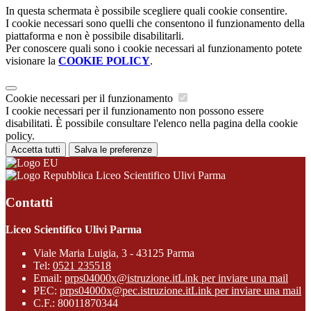
In questa schermata è possibile scegliere quali cookie consentire.
I cookie necessari sono quelli che consentono il funzionamento della
piattaforma e non è possibile disabilitarli.
Per conoscere quali sono i cookie necessari al funzionamento potete
visionare la
COOKIE POLICY
.
Cookie necessari per il funzionamento
I cookie necessari per il funzionamento non possono essere
disabilitati. È possibile consultare l'elenco nella pagina della cookie
policy.
Accetta tutti
Salva le preferenze
Liceo Scientifico Ulivi Parma
Contatti
Liceo Scientifico Ulivi Parma
Viale Maria Luigia, 3 - 43125 Parma
Tel:
0521 235518
Email:
prps04000x@istruzione.it
Link per inviare una mail
PEC:
prps04000x@pec.istruzione.it
Link per inviare una mail
C.F.: 80011870344