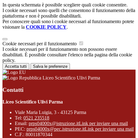
In questa schermata è possibile scegliere quali cookie consentire.
I cookie necessari sono quelli che consentono il funzionamento della
piattaforma e non è possibile disabilitarli.
Per conoscere quali sono i cookie necessari al funzionamento potete
visionare la
COOKIE POLICY
.
Cookie necessari per il funzionamento
I cookie necessari per il funzionamento non possono essere
disabilitati. È possibile consultare l'elenco nella pagina della cookie
policy.
Accetta tutti
Salva le preferenze
Liceo Scientifico Ulivi Parma
Contatti
Liceo Scientifico Ulivi Parma
Viale Maria Luigia, 3 - 43125 Parma
Tel:
0521 235518
Email:
prps04000x@istruzione.it
Link per inviare una mail
PEC:
prps04000x@pec.istruzione.it
Link per inviare una mail
C.F.: 80011870344