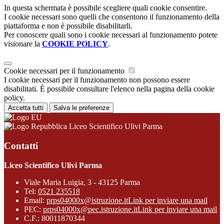
In questa schermata è possibile scegliere quali cookie consentire.
I cookie necessari sono quelli che consentono il funzionamento della
piattaforma e non è possibile disabilitarli.
Per conoscere quali sono i cookie necessari al funzionamento potete
visionare la
COOKIE POLICY
.
Cookie necessari per il funzionamento
I cookie necessari per il funzionamento non possono essere
disabilitati. È possibile consultare l'elenco nella pagina della cookie
policy.
Accetta tutti
Salva le preferenze
Liceo Scientifico Ulivi Parma
Contatti
Liceo Scientifico Ulivi Parma
Viale Maria Luigia, 3 - 43125 Parma
Tel:
0521 235518
Email:
prps04000x@istruzione.it
Link per inviare una mail
PEC:
prps04000x@pec.istruzione.it
Link per inviare una mail
C.F.: 80011870344