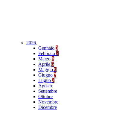
2026
Gennaio
3
Febbraio
2
Marzo
6
Aprile
6
Maggio
9
Giugno
7
Luglio
2
Agosto
Settembre
Ottobre
Novembre
Dicembre