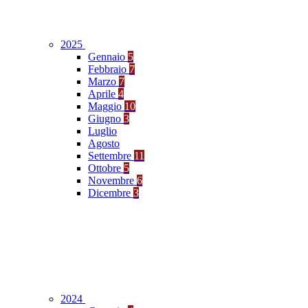
2025
Gennaio
5
Febbraio
7
Marzo
7
Aprile
4
Maggio
10
Giugno
3
Luglio
Agosto
Settembre
11
Ottobre
5
Novembre
6
Dicembre
3
2024