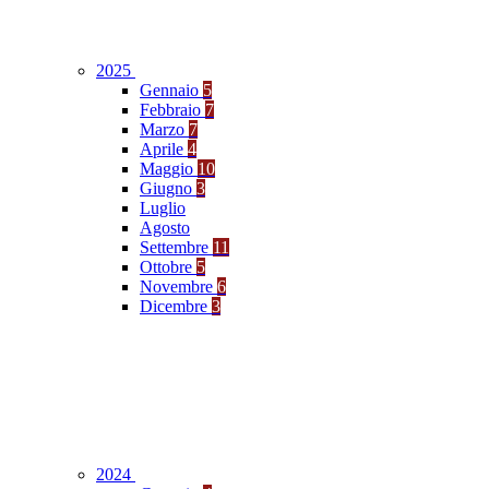
2025
Gennaio
5
Febbraio
7
Marzo
7
Aprile
4
Maggio
10
Giugno
3
Luglio
Agosto
Settembre
11
Ottobre
5
Novembre
6
Dicembre
3
2024