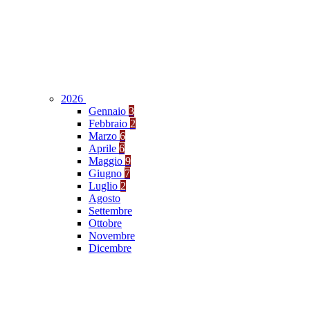
2026
Gennaio
3
Febbraio
2
Marzo
6
Aprile
6
Maggio
9
Giugno
7
Luglio
2
Agosto
Settembre
Ottobre
Novembre
Dicembre