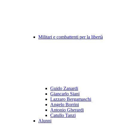
Militari e combattenti per la libertà
Guido Zanardi
Giancarlo Siani
Lazzaro Bergamaschi
Angelo Borrini
Antonio Gherardi
Catullo Tanzi
Alunni