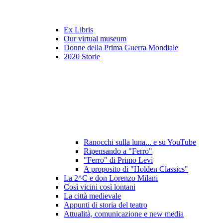
Ex Libris
Our virtual museum
Donne della Prima Guerra Mondiale
2020 Storie
Ranocchi sulla luna... e su YouTube
Ripensando a "Ferro"
"Ferro" di Primo Levi
A proposito di "Holden Classics"
La 2^C e don Lorenzo Milani
Così vicini così lontani
La città medievale
Appunti di storia del teatro
Attualità, comunicazione e new media