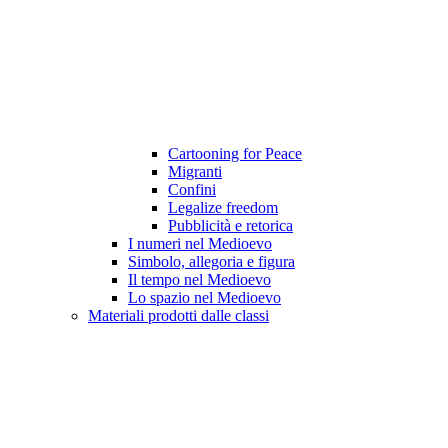
Cartooning for Peace
Migranti
Confini
Legalize freedom
Pubblicità e retorica
I numeri nel Medioevo
Simbolo, allegoria e figura
Il tempo nel Medioevo
Lo spazio nel Medioevo
Materiali prodotti dalle classi