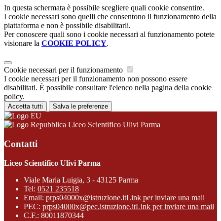
In questa schermata è possibile scegliere quali cookie consentire.
I cookie necessari sono quelli che consentono il funzionamento della
piattaforma e non è possibile disabilitarli.
Per conoscere quali sono i cookie necessari al funzionamento potete
visionare la
COOKIE POLICY
.
Cookie necessari per il funzionamento
I cookie necessari per il funzionamento non possono essere
disabilitati. È possibile consultare l'elenco nella pagina della cookie
policy.
Accetta tutti
Salva le preferenze
Liceo Scientifico Ulivi Parma
Contatti
Liceo Scientifico Ulivi Parma
Viale Maria Luigia, 3 - 43125 Parma
Tel:
0521 235518
Email:
prps04000x@istruzione.it
Link per inviare una mail
PEC:
prps04000x@pec.istruzione.it
Link per inviare una mail
C.F.: 80011870344