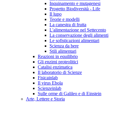
Inquinamento e mutagenesi
Progetto Biodiversità - Life
Il lupo
Teorie e modelli
La canestra di frutta
L'alimentazione nel Settecento
La conservazione degli alimenti
Le sofisticazioni alimentari
Scienza da bere
Stili alimentari
Reazioni in equilibrio
Gli enzimi proteolitici
Catalisi enzimatica
Il laboratorio di Scienze
Fisicainlab
Il virus Ebola
Scienzeinlab
Sulle orme di Galileo e di Einstein
Arte, Lettere e Storia