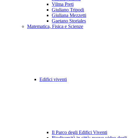
Vilma Preti
Giuliano Tripodi
Giuliana Mezzetti
Gaetano Storiales
Matematica, Fisica e Scienze
Edifici viventi
Il Parco degli Edifici Viventi
Biodiversità in città: nuovo video degli