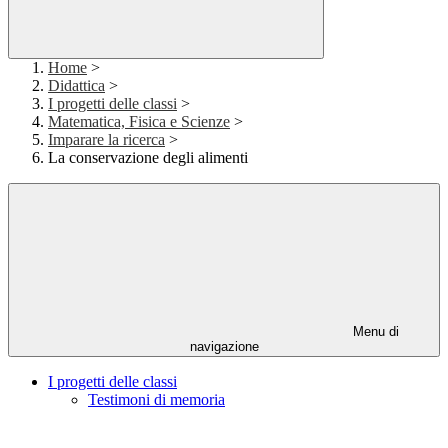
Home
>
Didattica
>
I progetti delle classi
>
Matematica, Fisica e Scienze
>
Imparare la ricerca
>
La conservazione degli alimenti
Menu di
navigazione
I progetti delle classi
Testimoni di memoria