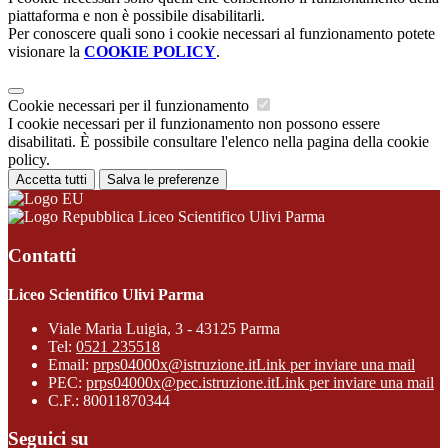
piattaforma e non è possibile disabilitarli.
Per conoscere quali sono i cookie necessari al funzionamento potete
visionare la
COOKIE POLICY
.
Cookie necessari per il funzionamento
I cookie necessari per il funzionamento non possono essere
disabilitati. È possibile consultare l'elenco nella pagina della cookie
policy.
Accetta tutti
Salva le preferenze
Liceo Scientifico Ulivi Parma
Contatti
Liceo Scientifico Ulivi Parma
Viale Maria Luigia, 3 - 43125 Parma
Tel:
0521 235518
Email:
prps04000x@istruzione.it
Link per inviare una mail
PEC:
prps04000x@pec.istruzione.it
Link per inviare una mail
C.F.: 80011870344
Seguici su