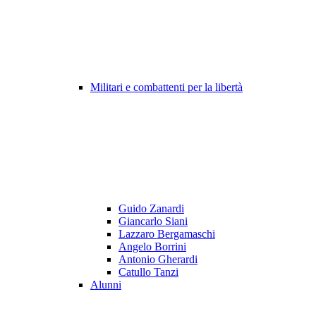
Militari e combattenti per la libertà
Guido Zanardi
Giancarlo Siani
Lazzaro Bergamaschi
Angelo Borrini
Antonio Gherardi
Catullo Tanzi
Alunni