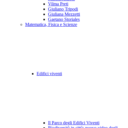
Vilma Preti
Giuliano Tripodi
Giuliana Mezzetti
Gaetano Storiales
Matematica, Fisica e Scienze
Edifici viventi
Il Parco degli Edifici Viventi
Biodiversità in città: nuovo video degli