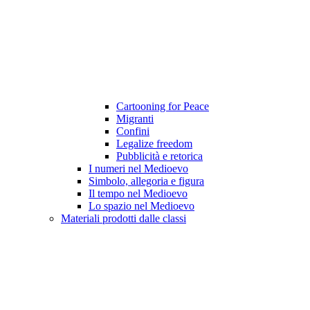
Cartooning for Peace
Migranti
Confini
Legalize freedom
Pubblicità e retorica
I numeri nel Medioevo
Simbolo, allegoria e figura
Il tempo nel Medioevo
Lo spazio nel Medioevo
Materiali prodotti dalle classi