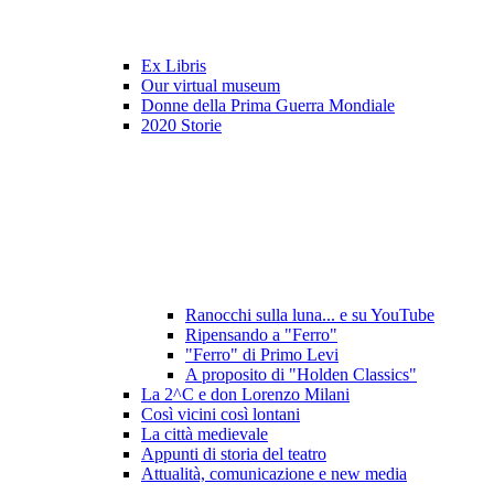
Ex Libris
Our virtual museum
Donne della Prima Guerra Mondiale
2020 Storie
Ranocchi sulla luna... e su YouTube
Ripensando a "Ferro"
"Ferro" di Primo Levi
A proposito di "Holden Classics"
La 2^C e don Lorenzo Milani
Così vicini così lontani
La città medievale
Appunti di storia del teatro
Attualità, comunicazione e new media