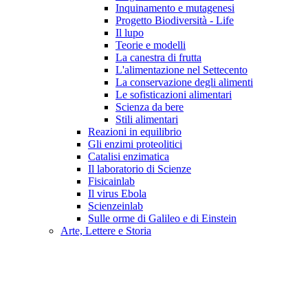
Inquinamento e mutagenesi
Progetto Biodiversità - Life
Il lupo
Teorie e modelli
La canestra di frutta
L'alimentazione nel Settecento
La conservazione degli alimenti
Le sofisticazioni alimentari
Scienza da bere
Stili alimentari
Reazioni in equilibrio
Gli enzimi proteolitici
Catalisi enzimatica
Il laboratorio di Scienze
Fisicainlab
Il virus Ebola
Scienzeinlab
Sulle orme di Galileo e di Einstein
Arte, Lettere e Storia