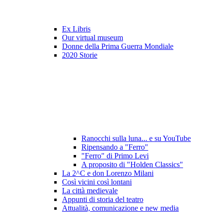
Ex Libris
Our virtual museum
Donne della Prima Guerra Mondiale
2020 Storie
Ranocchi sulla luna... e su YouTube
Ripensando a "Ferro"
"Ferro" di Primo Levi
A proposito di "Holden Classics"
La 2^C e don Lorenzo Milani
Così vicini così lontani
La città medievale
Appunti di storia del teatro
Attualità, comunicazione e new media