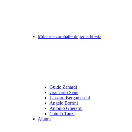
Militari e combattenti per la libertà
Guido Zanardi
Giancarlo Siani
Lazzaro Bergamaschi
Angelo Borrini
Antonio Gherardi
Catullo Tanzi
Alunni