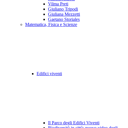
Vilma Preti
Giuliano Tripodi
Giuliana Mezzetti
Gaetano Storiales
Matematica, Fisica e Scienze
Edifici viventi
Il Parco degli Edifici Viventi
Biodiversità in città: nuovo video degli