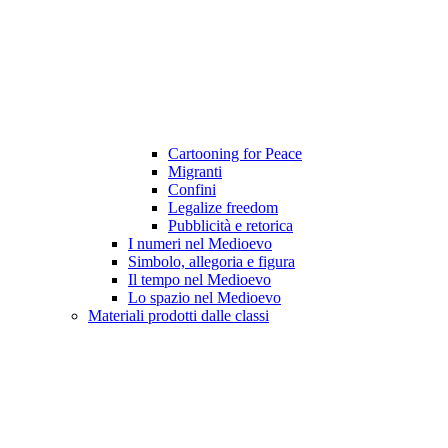
Cartooning for Peace
Migranti
Confini
Legalize freedom
Pubblicità e retorica
I numeri nel Medioevo
Simbolo, allegoria e figura
Il tempo nel Medioevo
Lo spazio nel Medioevo
Materiali prodotti dalle classi