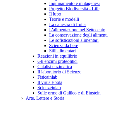
Inquinamento e mutagenesi
Progetto Biodiversità - Life
Il lupo
Teorie e modelli
La canestra di frutta
L'alimentazione nel Settecento
La conservazione degli alimenti
Le sofisticazioni alimentari
Scienza da bere
Stili alimentari
Reazioni in equilibrio
Gli enzimi proteolitici
Catalisi enzimatica
Il laboratorio di Scienze
Fisicainlab
Il virus Ebola
Scienzeinlab
Sulle orme di Galileo e di Einstein
Arte, Lettere e Storia