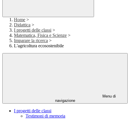
Home
>
Didattica
>
I progetti delle classi
>
Matematica, Fisica e Scienze
>
Imparare la ricerca
>
L'agricoltura ecosostenibile
Menu di
navigazione
I progetti delle classi
Testimoni di memoria